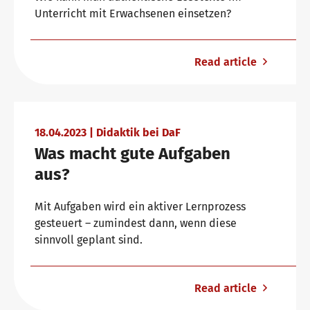
telc in the media
Unterricht mit Erwachsenen einsetzen?
Shop
Campus
Training
Community
Read article
telc News
Career
18.04.2023 | Didaktik bei DaF
Was macht gute Aufgaben
aus?
Meet telc
Mit Aufgaben wird ein aktiver Lernprozess
gesteuert – zumindest dann, wenn diese
Job offers
sinnvoll geplant sind.
Newsletter
Read article