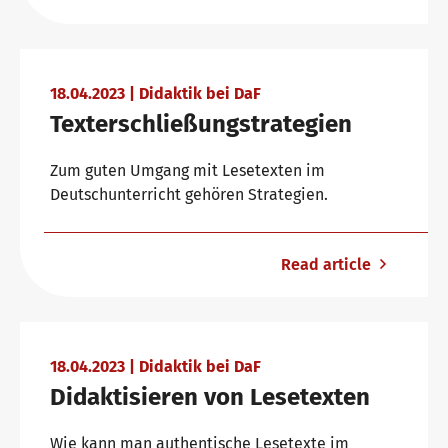
Why telc certificates?
Campus
18.04.2023 | Didaktik bei DaF
Texterschließungstrategien
Verification of telc certificates
DaF/DaZ Knowledge Portal
Zum guten Umgang mit Lesetexten im
Deutschunterricht gehören Strategien.
Language examinations: support & FAQ
Support & FAQs – Training
Read article
We are telc
18.04.2023 | Didaktik bei DaF
The future speaks telc
Contact
Didaktisieren von Lesetexten
Wie kann man authentische Lesetexte im