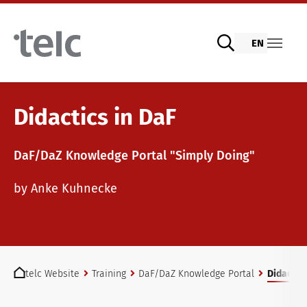
Skip to main content
EN
Language examinations
Didactics in DaF
DaF/DaZ Knowledge Portal "Simply Doing"
Digital telc exams with DIGItelc 2.0
Teaching materials
by Anke Kuhnecke
Certificate examinations
German for integration
Training
You are here:
telc Remote Tests
General German
Training programme
telc Website
Training
DaF/DaZ Knowledge Portal
Didactics