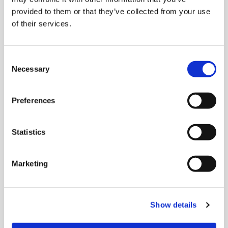
Unterrichtsphasen Sinn?
provided to them or that they’ve collected from your use
of their services.
Wie die Lernenden im Deutschunterricht
sitzen, ist ein wichtige Entscheidung.
Consent
Necessary
Selection
Read article
Preferences
18.04.2023 | Didaktik bei DaF
Statistics
Rituale im Daz-/DaF-
Unterricht
Marketing
Rituale strukturieren nicht nur unsere Umwelt
und Umgebung.
Show details