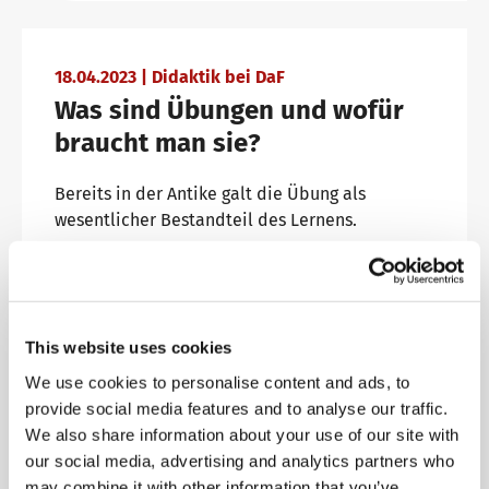
Conference rooms in Bad Homburg
18.04.2023 | Didaktik bei DaF
Was sind Übungen und wofür
braucht man sie?
Bereits in der Antike galt die Übung als
wesentlicher Bestandteil des Lernens.
Read article
This website uses cookies
We use cookies to personalise content and ads, to
18.04.2023 | Didaktik bei DaF
provide social media features and to analyse our traffic.
We also share information about your use of our site with
Sitzt du noch, oder lernst du
our social media, advertising and analytics partners who
schon - Wann machen frontale
may combine it with other information that you’ve