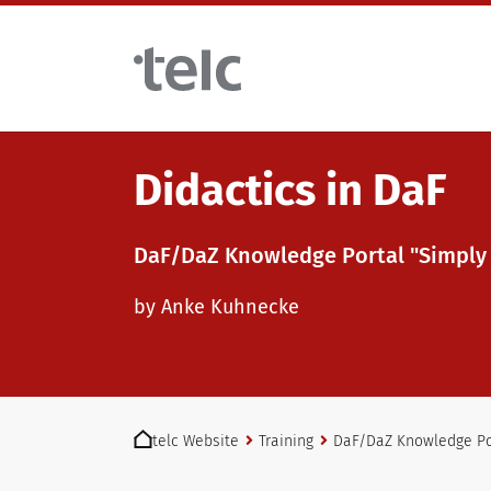
Skip to main content
Didactics in DaF
Language examinations
DaF/DaZ Knowledge Portal "Simply
Digital telc exams with DIGItelc 2.0
Teaching materials
by Anke Kuhnecke
Certificate examinations
German for integration
Training
You are here:
telc Remote Tests
General German
Training programme
telc Website
Training
DaF/DaZ Knowledge Po