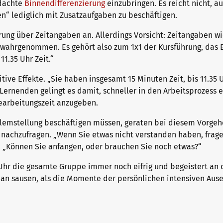
hdachte
Binnendifferenzierung
einzubringen. Es reicht nicht, a
en“ lediglich mit Zusatzaufgaben zu beschäftigen.
erung über Zeitangaben an. Allerdings Vorsicht: Zeitangaben w
“ wahrgenommen. Es gehört also zum 1x1 der Kursführung, das 
1.35 Uhr Zeit.“
tive Effekte. „Sie haben insgesamt 15 Minuten Zeit, bis 11.35 
en Lernenden gelingt es damit, schneller in den Arbeitsprozess e
earbeitungszeit anzugeben.
oblemstellung beschäftigen müssen, geraten bei diesem Vorgeh
nachzufragen. „Wenn Sie etwas nicht verstanden haben, fragen 
t: „Können Sie anfangen, oder brauchen Sie noch etwas?“
hr die gesamte Gruppe immer noch eifrig und begeistert an d
lan sausen, als die Momente der persönlichen intensiven Aus