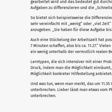
gearbeitet wird und das bedeutet gut durc
Aufgaben zu differenzieren und die „Schnell
Why telc certificates?
Campus
So bietet sich beispielsweise die Differenzi
sehr vereinfacht mit „wenig“ oder „viel Zeit
anzugeben. „Sie haben für diese Aufgabe bis 1
Verification of telc certificates
DaF/DaZ Knowledge Portal
Auch eine Stückelung der Arbeitszeit hat posi
7 Minuten schaffen, also bis ca. 11.27.“ Viel
ein wenig unterhalb der vermutlich realen B
Language examinations: support & FAQ
Support & FAQs – Training
Lerntypen, die sich intensiver mit einer Pr
Druck, indem man die Möglichkeit einräumt, 
Möglichkeit konkreter Hilfestellung anbiete
We are telc
Und was tun, wenn man merkt, das um 11.35 U
unterbrechen. Lieber lässt man etwas vom P
unterbrechen.
The future speaks telc
Contact