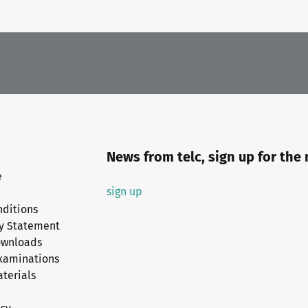
News from telc, sign up for the
e
sign up
nditions
ty Statement
ownloads
xaminations
terials