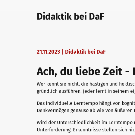
telc exams in Bad Homburg
Teaching materials for Business and Vocati
Examining and rating - qualifications
Didaktik bei DaF
Become a telc Examination Centre
Learning German with telc
In-house events
21.11.2023
Didaktik bei DaF
Find a telc examination centre
German for university
ZQ BSK
Ach, du liebe Zeit 
Placement tests
FAQs teaching materials
Training and Examination Responsibilities
Wer kennt sie nicht, die hastigen und hektis
gründlich ausführen. Jeder lernt in seinem 
Das individuelle Lerntempo hängt von kogni
Information for telc examination centres
Free downloads
Professional development phases
Denkvermögen genauso ab wie von äußeren F
Wird der Unterschiedlichkeit im Lerntempo n
Unterforderung. Erkenntnisse stellen sich ni
telc Zertifikate DIGITAL
Info package
telc training formats