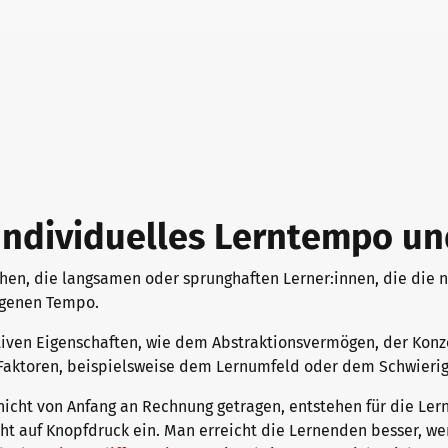
onal German
- Individuelles Lerntempo u
chen, die langsamen oder sprunghaften Lerner:innen, die die n
eigenen Tempo.
tiven Eigenschaften, wie dem Abstraktionsvermögen, der Konz
aktoren, beispielsweise dem Lernumfeld oder dem Schwierig
icht von Anfang an Rechnung getragen, entstehen für die Ler
cht auf Knopfdruck ein. Man erreicht die Lernenden besser, w