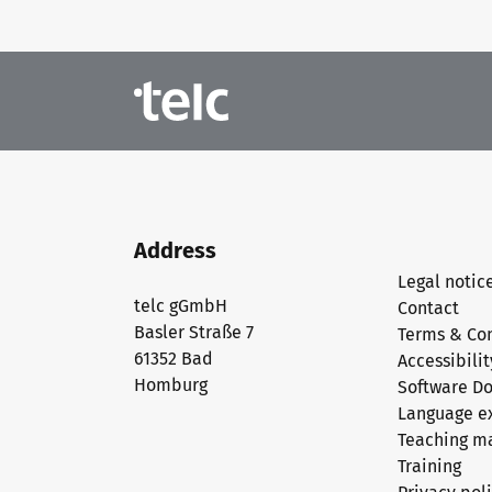
telc in the media
Shop
Campus
Training
Community
telc News
Career
Address
Meet telc
Legal notic
telc gGmbH
Contact
Basler Straße 7
Terms & Co
61352 Bad
Accessibili
Job offers
Homburg
Software D
Language e
Teaching ma
Newsletter
Training