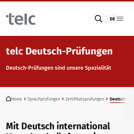
Skip to main content
DE
Sprachprüfungen
telc Deutsch-Prüfungen
Deutsch-Prüfungen sind unsere Spezialität
telc Prüfungen digital mit DIGItelc 2.0
You are here:
Zertifikatsprüfungen
Home
Sprachprüfungen
Zertifikatsprüfungen
Deutsch
telc Remote Tests
Mit Deutsch international