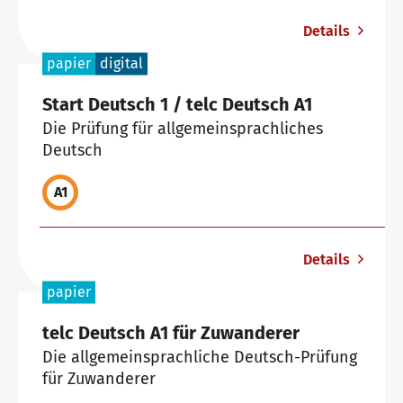
Deutsch für die Integration
Trainingsangebote
Details
papier
digital
Allgemeinsprachliches Deutsch
Fortbildungen: Unterrichten
Wir sind telc
Start Deutsch 1 / telc Deutsch A1
Die Prüfung für allgemeinsprachliches
Deutsch
Deutsch für den Beruf
Qualifizierungen: Prüfen und Bewerten
Die Zukunft spricht telc
Kontakt
A1
Deutschlernen mit telc Lehrwerken
Angebote für Deutschlernende
telc in der Presse
Shop
Campus
Training
Community
Details
papier
Deutsch für die Hochschule
Inhouse-Veranstaltungen
Aktuelles
telc Deutsch A1 für Zuwanderer
Die allgemeinsprachliche Deutsch-Prüfung
Verlagsprogramm: Support & FAQ
ZQ BSK
Karriere
für Zuwanderer