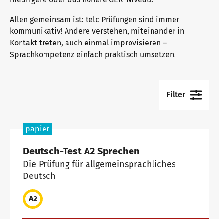
Allen gemeinsam ist: telc Prüfungen sind immer
Warum telc Zertifikate?
kommunikativ! Andere verstehen, miteinander in
Kontakt treten, auch einmal improvisieren –
Sprachkompetenz einfach praktisch umsetzen.
Deutsch Test für den Beruf
Filter
Verifikation von telc Zertifikaten
papier
Sprachprüfungen: Support & FAQ
Deutsch-Test A2 Sprechen
Die Prüfung für allgemeinsprachliches
Deutsch
Lehrmaterialien
A2