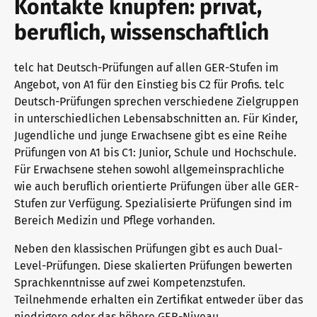
Kontakte knüpfen: privat,
telc Prüfungen in Bad Homburg
beruflich, wissenschaftlich
telc hat Deutsch-Prüfungen auf allen GER-Stufen im
telc Prüfungszentrum werden
Angebot, von A1 für den Einstieg bis C2 für Profis. telc
Deutsch-Prüfungen sprechen verschiedene Zielgruppen
in unterschiedlichen Lebensabschnitten an. Für Kinder,
Prüfungszentrum finden
Jugendliche und junge Erwachsene gibt es eine Reihe
Prüfungen von A1 bis C1: Junior, Schule und Hochschule.
Für Erwachsene stehen sowohl allgemeinsprachliche
wie auch beruflich orientierte Prüfungen über alle GER-
Einstufungstest
Stufen zur Verfügung. Spezialisierte Prüfungen sind im
Bereich Medizin und Pflege vorhanden.
Infos für Prüfungszentren
Neben den klassischen Prüfungen gibt es auch Dual-
Level-Prüfungen. Diese skalierten Prüfungen bewerten
Sprachkenntnisse auf zwei Kompetenzstufen.
Teilnehmende erhalten ein Zertifikat entweder über das
telc Zertifikate DIGITAL
niedrigere oder das höhere GER-Niveau.