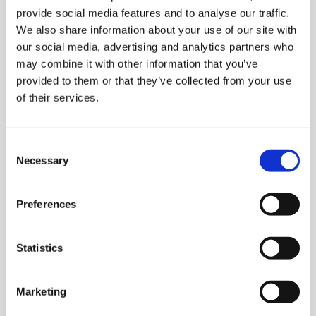
provide social media features and to analyse our traffic.
We also share information about your use of our site with
our social media, advertising and analytics partners who
Details
may combine it with other information that you’ve
digital
hybrid
papier
provided to them or that they’ve collected from your use
of their services.
telc Deutsch B1∙B2 Pflege
Die Deutsch-Prüfung für Pflegekräfte
Consent
Necessary
B1
B2
Selection
Preferences
Details
digital
hybrid
papier
Statistics
telc Deutsch B2
Die Prüfung für allgemeinsprachliches
Marketing
Deutsch