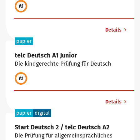
A1
Downloadbereich
Qualifizierung Prüfungsverantwortung
Meet telc
Details
Infopakete
Qualifikationsphasen
Stellenangebote
papier
telc Deutsch A1 Junior
Die kindgerechte Prüfung für Deutsch
Trainingsformate
Newsletter
A1
telc Campus
Konferenzräume in Bad Homburg
Details
papier
digital
DaF/DaZ Blog
Start Deutsch 2 / telc Deutsch A2
Die Prüfung für allgemeinsprachliches
Training: Support & FAQ