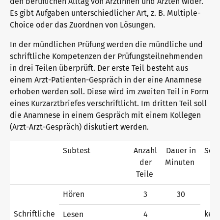
den beruflichen Alltag von Ärztinnen und Ärzten wider.
Es gibt Aufgaben unterschiedlicher Art, z. B. Multiple-
Choice oder das Zuordnen von Lösungen.
Warum telc Zertifikate?
In der mündlichen Prüfung werden die mündliche und
schriftliche Kompetenzen der Prüfungsteilnehmenden
in drei Teilen überprüft. Der erste Teil besteht aus
Deutsch Test für den Beruf
einem Arzt-Patienten-Gespräch in der eine Anamnese
erhoben werden soll. Diese wird im zweiten Teil in Form
eines Kurzarztbriefes verschriftlicht. Im dritten Teil soll
Verifikation von telc Zertifikaten
die Anamnese in einem Gespräch mit einem Kollegen
(Arzt-Arzt-Gespräch) diskutiert werden.
Sprachprüfungen: Support & FAQ
Subtest
Anzahl
Dauer in
Son
der
Minuten
Teile
Lehrmaterialien
Hören
3
30
Schriftliche
kei
Lesen
4