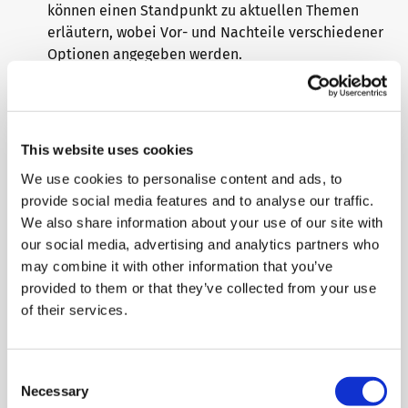
können einen Standpunkt zu aktuellen Themen
erläutern, wobei Vor- und Nachteile verschiedener
Optionen angegeben werden.
Lernende auf C1-Niveau können
sich spontan und fließend ausdrücken.
mit umgangssprachlichen Wendungen umgehen
This website uses cookies
und den Sprachstil gezielt variieren.
We use cookies to personalise content and ads, to
ein hohes Maß an grammatischer Korrektheit
provide social media features and to analyse our traffic.
beibehalten.
We also share information about your use of our site with
our social media, advertising and analytics partners who
may combine it with other information that you’ve
Warum sollten Sie sich für
provided to them or that they’ve collected from your use
telc Sprachprüfungen
of their services.
entscheiden?
Consent
telc Zertifikate werden international von Schulen,
Necessary
Selection