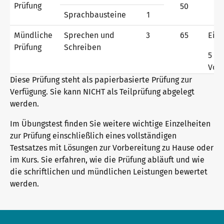
Prüfung
50
Deutsch für die Integration
Trainingsangebote
Sprachbausteine
1
Mündliche
Sprechen und
3
65
Einz
Prüfung
Schreiben
Allgemeinsprachliches Deutsch
Fortbildungen: Unterrichten
Wir sind telc
5 Mi
Vorb
Diese Prüfung steht als papierbasierte Prüfung zur
Deutsch für den Beruf
Qualifizierungen: Prüfen und Bewerten
Die Zukunft spricht telc
Kontakt
Verfügung. Sie kann NICHT als Teilprüfung abgelegt
werden.
Im Übungstest finden Sie weitere wichtige Einzelheiten
Deutschlernen mit telc Lehrwerken
Angebote für Deutschlernende
telc in der Presse
zur Prüfung einschließlich eines vollständigen
Shop
Campus
Training
Community
Testsatzes mit Lösungen zur Vorbereitung zu Hause oder
im Kurs. Sie erfahren, wie die Prüfung abläuft und wie
Deutsch für die Hochschule
Inhouse-Veranstaltungen
Aktuelles
die schriftlichen und mündlichen Leistungen bewertet
werden.
Verlagsprogramm: Support & FAQ
ZQ BSK
Karriere