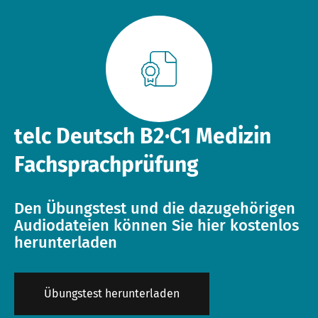
Downloadbereich
Qualifizierung Prüfungsverantwortung
Meet telc
Infopakete
Qualifikationsphasen
Stellenangebote
telc Deutsch B2·C1 Medizin
Trainingsformate
Newsletter
Fachsprachprüfung
telc Campus
Konferenzräume in Bad Homburg
Den Übungstest und die dazugehörigen
Audiodateien können Sie hier kostenlos
herunterladen
DaF/DaZ Blog
Übungstest herunterladen
Training: Support & FAQ