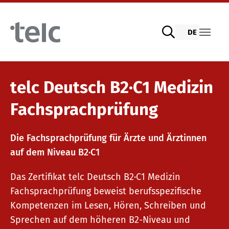
Skip to main content
DE
Sprachprüfungen
telc Deutsch B2·C1 Medizin
Fachsprachprüfung
telc Prüfungen digital mit DIGItelc 2.0
Die Fachsprachprüfung für Ärzte und Ärztinnen
auf dem Niveau B2·C1
Zertifikatsprüfungen
Das Zertifikat telc Deutsch B2·C1 Medizin
Fachsprachprüfung beweist berufsspezifische
telc Remote Tests
Kompetenzen im Lesen, Hören, Schreiben und
Sprechen auf dem höheren B2-Niveau und