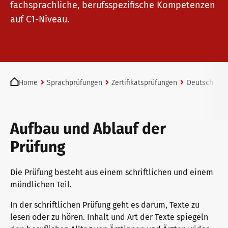
fachsprachliche, berufsspezifische Kompetenzen
telc Prüfungen in Bad Homburg
auf C1-Niveau.
telc Prüfungszentrum werden
You are here:
Home
Sprachprüfungen
Zertifikatsprüfungen
Deutsch
t
Prüfungszentrum finden
Aufbau und Ablauf der
Einstufungstest
Prüfung
Die Prüfung besteht aus einem schriftlichen und einem
Infos für Prüfungszentren
mündlichen Teil.
In der schriftlichen Prüfung geht es darum, Texte zu
lesen oder zu hören. Inhalt und Art der Texte spiegeln
telc Zertifikate DIGITAL