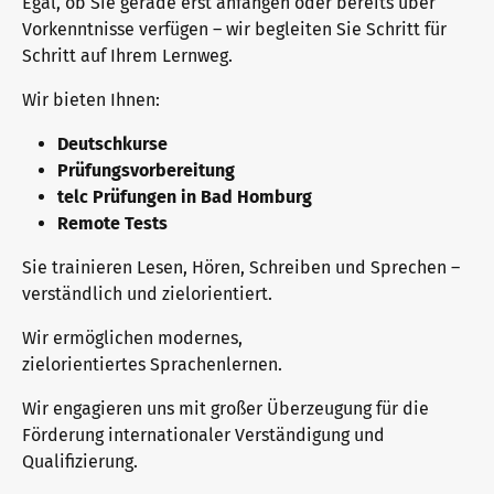
Egal, ob Sie gerade erst anfangen oder bereits über
Die Zukunft spricht telc
Kontakt
Vorkenntnisse verfügen – wir begleiten Sie Schritt für
Schritt auf Ihrem Lernweg.
Wir bieten Ihnen:
telc in der Presse
Shop
Campus
Training
Community
Deutschkurse
Prüfungsvorbereitung
Aktuelles
telc Prüfungen in Bad Homburg
Remote Tests
Sie trainieren Lesen, Hören, Schreiben und Sprechen –
Karriere
verständlich und zielorientiert.
Wir ermöglichen modernes,
zielorientiertes Sprachenlernen.
Meet telc
Wir engagieren uns mit großer Überzeugung für die
Förderung internationaler Verständigung und
Stellenangebote
Qualifizierung.