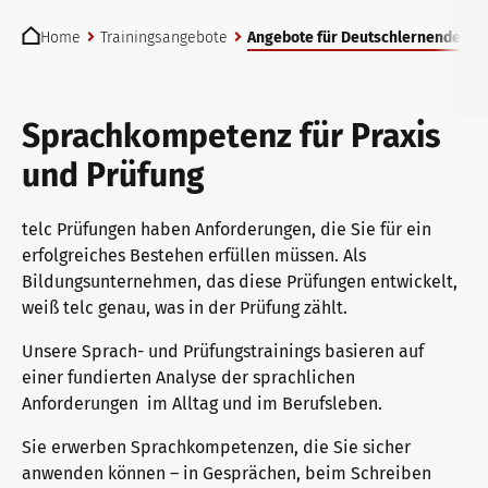
You are here:
telc Prüfungen in Bad Homburg
Deutsch für den Beruf
Qualifizierungen: Prüfen und Bewerten
Home
Trainingsangebote
Angebote für Deutschlernende
telc Prüfungszentrum werden
Deutschlernen mit telc Lehrwerken
Angebote für Deutschlernende
Sprachkompetenz für Praxis
und Prüfung
Prüfungszentrum finden
Deutsch für die Hochschule
Inhouse-Veranstaltungen
telc Prüfungen haben Anforderungen, die Sie für ein
erfolgreiches Bestehen erfüllen müssen. Als
Bildungsunternehmen, das diese Prüfungen entwickelt,
Einstufungstest
Verlagsprogramm: Support & FAQ
ZQ BSK
weiß telc genau, was in der Prüfung zählt.
Unsere Sprach- und Prüfungstrainings basieren auf
einer fundierten Analyse der sprachlichen
Infos für Prüfungszentren
Downloadbereich
Qualifizierung Prüfungsverantwortung
Anforderungen im Alltag und im Berufsleben.
Sie erwerben Sprachkompetenzen, die Sie sicher
telc Zertifikate DIGITAL
Infopakete
Qualifikationsphasen
anwenden können – in Gesprächen, beim Schreiben