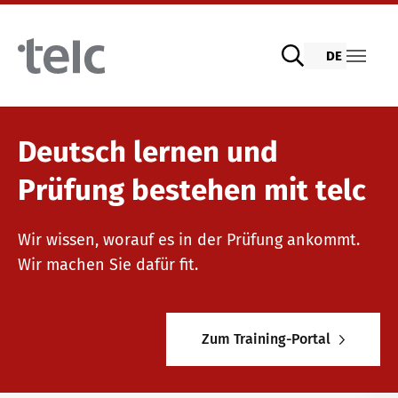
Skip to main content
DE
Sprachprüfungen
Deutsch lernen und
Prüfung bestehen mit telc
telc Prüfungen digital mit DIGItelc 2.0
Lehrmaterialien
Wir wissen, worauf es in der Prüfung ankommt.
Wir machen Sie dafür fit.
Zertifikatsprüfungen
Deutsch für die Integration
Trainingsangebote
Zum Training-Portal
telc Remote Tests
Allgemeinsprachliches Deutsch
Fortbildungen: Unterrichten