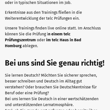
oder in typischen Situationen im Job.
Erkentnisse aus den Trainings fließen in die
Warum telc Zertifikate?
Trainingsformate
Weiterentwicklung der telc Prüfungen ein.
Unsere Trainings finden live online statt. Im Anschluss
können Sie die Prüfung i
n einem telc
Deutsch Test für den Beruf
telc Campus
Prüfungszentrum
oder
im telc Haus in Bad
Homburg
ablegen.
Verifikation von telc Zertifikaten
DaF/DaZ Blog
Bei uns sind Sie genau richtig!
Sprachprüfungen: Support & FAQ
Training: Support & FAQ
Sie lernen Deutsch? Möchten Sie sicherer sprechen,
besser schreiben und Deutsch im Alltag gut
verstehen? Oder brauchen Sie Deutschkentnisse für
Beruf oder eine Prüfung?
Wir sind telc
Bei uns lernen Sie Deutsch in einer wertschätzenden
und unterstützenden Lernatmosphäre.