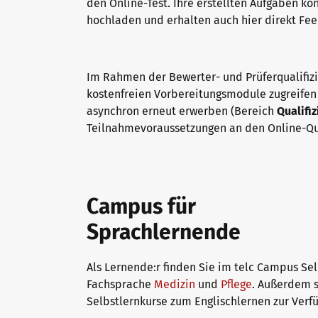
den Online-Test. Ihre erstellten Aufgaben k
hochladen und erhalten auch hier direkt Fe
Warum telc Zertifikate?
Trainingsformate
Im Rahmen der Bewerter- und Prüferqualifiz
kostenfreien Vorbereitungsmodule zugreifen
Deutsch Test für den Beruf
telc Campus
asynchron erneut erwerben (Bereich
Qualifi
Teilnahmevoraussetzungen an den Online-Qua
Verifikation von telc Zertifikaten
DaF/DaZ Blog
Campus für
Sprachprüfungen: Support & FAQ
Training: Support & FAQ
Sprachlernende
Als Lernende:r finden Sie im telc Campus Se
Wir sind telc
Fachsprache
Medizin
und
Pflege
. Außerdem 
Selbstlernkurse zum Englischlernen zur Verf