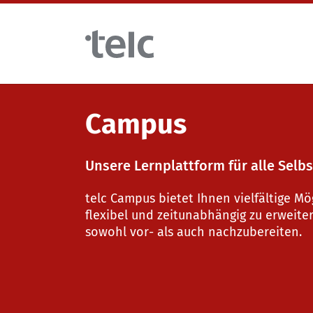
Skip to main content
Sprachprüfungen
Campus
Unsere Lernplattform für alle Selb
telc Prüfungen digital mit DIGItelc 2.0
Lehrmaterialien
telc Campus bietet Ihnen vielfältige Mö
flexibel und zeitunabhängig zu erweit
Zertifikatsprüfungen
Deutsch für die Integration
Trainingsangebote
sowohl vor- als auch nachzubereiten.
telc Remote Tests
Allgemeinsprachliches Deutsch
Fortbildungen: Unterrichten