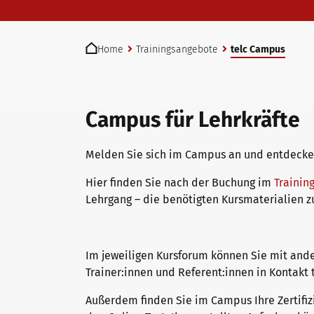
telc Prüfungen in Bad Homburg
Deutsch für den Beruf
Qualifizierungen: Prüfen und Bewerten
You are here:
Home
Trainingsangebote
telc Campus
telc Prüfungszentrum werden
Deutschlernen mit telc Lehrwerken
Angebote für Deutschlernende
Campus für Lehrkräfte
Prüfungszentrum finden
Deutsch für die Hochschule
Inhouse-Veranstaltungen
Melden Sie sich im Campus an und entdecken 
Hier finden Sie nach der Buchung im
Trainin
Einstufungstest
Verlagsprogramm: Support & FAQ
ZQ BSK
Lehrgang – die benötigten Kursmaterialien 
Infos für Prüfungszentren
Downloadbereich
Qualifizierung Prüfungsverantwortung
Im jeweiligen Kursforum können Sie mit and
Trainer:innen und Referent:innen in Kontakt
Außerdem finden Sie im Campus Ihre Zertifiz
telc Zertifikate DIGITAL
Infopakete
Qualifikationsphasen