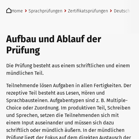
You are here:
telc Prüfungen in Bad Homburg
Home
Sprachprüfungen
Zertifikatsprüfungen
Deutsch
t
telc Prüfungszentrum werden
Aufbau und Ablauf der
Prüfung
Prüfungszentrum finden
Die Prüfung besteht aus einem schriftlichen und einem
mündlichen Teil.
Einstufungstest
Teilnehmende lösen Aufgaben in allen Fertigkeiten. Der
rezeptive Teil besteht aus Lesen, Hören und
Sprachbausteinen. Aufgabentypen sind z. B. Multiple-
Choice oder Zuordnung. Im produktiven Teil, Schreiben
Infos für Prüfungszentren
und Sprechen, setzen die Teilnehmenden sich mit
einem Input auseinander und müssen sich dazu
schriftlich oder mündlich äußern. In der mündlichen
telc Zertifikate DIGITAL
Prüfung liegt der Fokus auf dem direkten Austausch der