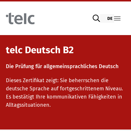
Skip to main content
DE
Sprachprüfungen
telc Deutsch B2
Die Prüfung für allgemeinsprachliches Deutsch
telc Prüfungen digital mit DIGItelc 2.0
Dieses Zertifikat zeigt: Sie beherrschen die
deutsche Sprache auf fortgeschrittenem Niveau.
Zertifikatsprüfungen
Es bestätigt Ihre kommunikativen Fähigkeiten in
Alltagssituationen.
telc Remote Tests