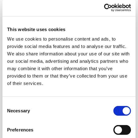
klar und detailliert ausdrücken, einen Standpunkt
zu einer aktuellen Frage erläutern und die Vor- und
Nachteile verschiedener Möglichkeiten angeben.
This website uses cookies
We use cookies to personalise content and ads, to
provide social media features and to analyse our traffic.
Warum sollten Sie sich für
We also share information about your use of our site with
telc Sprachprüfungen
our social media, advertising and analytics partners who
may combine it with other information that you’ve
entscheiden?
provided to them or that they’ve collected from your use
of their services.
telc Zertifikate werden international von Schulen,
Universitäten, Arbeitgebern und Behörden als Nachweis
von Sprachkenntnissen auf allen sechs Niveaustufen
Consent
des Gemeinsamen europäischen Referenzrahmens
Necessary
Selection
(GER) anerkannt. Als Vollmitglied der ALTE (Association
of Language Testers in Europe) hat sich telc zur
Preferences
Einhaltung internationaler Qualitätsstandards