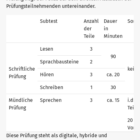
Prüfungsteilnehmenden untereinander.
Warum telc Zertifikate?
Subtest
Anzahl
Dauer
Sonst
der
in
Teile
Minuten
Deutsch Test für den Beruf
Lesen
3
90
Sprachbausteine
2
Schriftliche
keine
Verifikation von telc Zertifikaten
Hören
3
ca. 20
Prüfung
Schreiben
1
30
Sprachprüfungen: Support & FAQ
Mündliche
Sprechen
3
ca. 15
i.d.R.
Prüfung
Teil
Lehrmaterialien
20 M
Vorbe
Diese Prüfung steht als digitale, hybride und