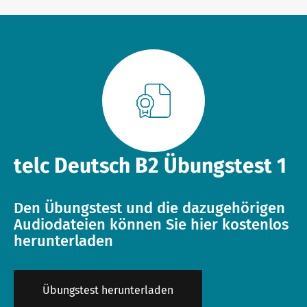
Downloadbereich
Qualifizierung Prüfungsverantwortung
Meet telc
Infopakete
Qualifikationsphasen
Stellenangebote
Trainingsformate
Newsletter
telc Deutsch B2 Übungstest 1
telc Campus
Konferenzräume in Bad Homburg
Den Übungstest und die dazugehörigen
Audiodateien können Sie hier kostenlos
herunterladen
DaF/DaZ Blog
Übungstest herunterladen
Training: Support & FAQ