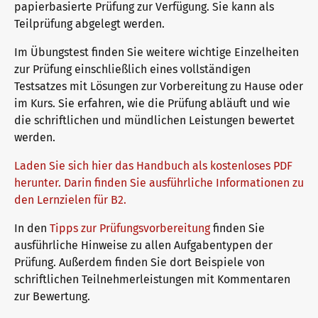
papierbasierte Prüfung zur Verfügung. Sie kann als
Deutsch für die Integration
Trainingsangebote
Teilprüfung abgelegt werden.
Im Übungstest finden Sie weitere wichtige Einzelheiten
Allgemeinsprachliches Deutsch
Fortbildungen: Unterrichten
Wir sind telc
zur Prüfung einschließlich eines vollständigen
Testsatzes mit Lösungen zur Vorbereitung zu Hause oder
im Kurs. Sie erfahren, wie die Prüfung abläuft und wie
die schriftlichen und mündlichen Leistungen bewertet
Deutsch für den Beruf
Qualifizierungen: Prüfen und Bewerten
Die Zukunft spricht telc
Kontakt
werden.
Laden Sie sich hier das Handbuch als kostenloses PDF
Deutschlernen mit telc Lehrwerken
Angebote für Deutschlernende
telc in der Presse
herunter. Darin finden Sie ausführliche Informationen zu
Shop
Campus
Training
Community
den Lernzielen für B2.
In den
Tipps zur Prüfungsvorbereitung
finden Sie
Deutsch für die Hochschule
Inhouse-Veranstaltungen
Aktuelles
ausführliche Hinweise zu allen Aufgabentypen der
Prüfung. Außerdem finden Sie dort Beispiele von
schriftlichen Teilnehmerleistungen mit Kommentaren
Verlagsprogramm: Support & FAQ
ZQ BSK
Karriere
zur Bewertung.