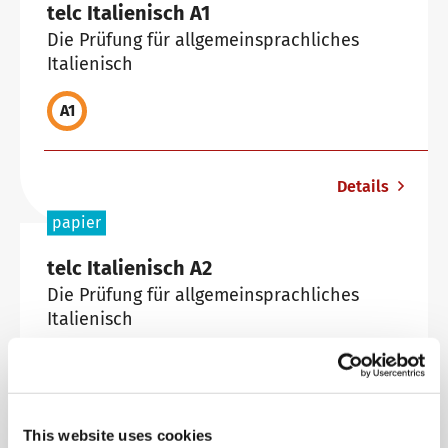
telc Italienisch A1
Die Prüfung für allgemeinsprachliches
Italienisch
Warum telc Zertifikate?
A1
Deutsch Test für den Beruf
Details
papier
Verifikation von telc Zertifikaten
telc Italienisch A2
Die Prüfung für allgemeinsprachliches
Sprachprüfungen: Support & FAQ
Italienisch
A2
Lehrmaterialien
This website uses cookies
Details