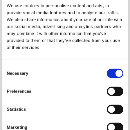
Deutsch für die Integration
Trainingsangebote
We use cookies to personalise content and ads, to
hybrid
papier
provide social media features and to analyse our traffic.
We also share information about your use of our site with
telc Italienisch B1
our social media, advertising and analytics partners who
Allgemeinsprachliches Deutsch
Fortbildungen: Unterrichten
Wir sind telc
Die Prüfung für allgemeinsprachliches
may combine it with other information that you’ve
Italienisch
provided to them or that they’ve collected from your use
of their services.
B1
Deutsch für den Beruf
Qualifizierungen: Prüfen und Bewerten
Die Zukunft spricht telc
Kontakt
Consent
Details
Necessary
Deutschlernen mit telc Lehrwerken
Angebote für Deutschlernende
telc in der Presse
Selection
Shop
Campus
Training
Community
hybrid
papier
Preferences
telc Italienisch B2
Deutsch für die Hochschule
Inhouse-Veranstaltungen
Aktuelles
Die Prüfung für allgemeinsprachliches
Statistics
Italienisch
Verlagsprogramm: Support & FAQ
ZQ BSK
Karriere
B2
Marketing