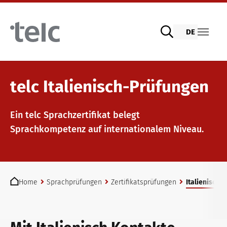
Skip to main content
DE
Sprachprüfungen
telc Italienisch-Prüfungen
Ein telc Sprachzertifikat belegt
telc Prüfungen digital mit DIGItelc 2.0
Sprachkompetenz auf internationalem Niveau.
Zertifikatsprüfungen
You are here:
Home
Sprachprüfungen
Zertifikatsprüfungen
Italienisch
telc Remote Tests