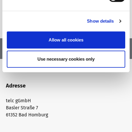
Downloadbereich
Qualifizierung Prüfungsverantwortung
Meet telc
Details
Show details
Infopakete
Qualifikationsphasen
Stellenangebote
Allow all cookies
Use necessary cookies only
Trainingsformate
Newsletter
telc Campus
Konferenzräume in Bad Homburg
Adresse
telc gGmbH
Basler Straße 7
DaF/DaZ Blog
61352 Bad Homburg
Training: Support & FAQ