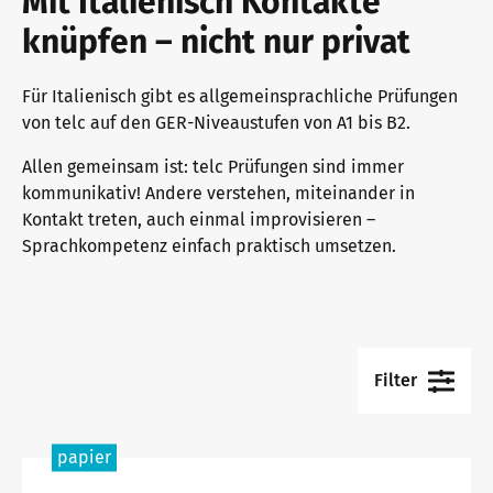
Mit Italienisch Kontakte
knüpfen – nicht nur privat
telc Prüfungen in Bad Homburg
Für Italienisch gibt es allgemeinsprachliche Prüfungen
telc Prüfungszentrum werden
von telc auf den GER-Niveaustufen von A1 bis B2.
Allen gemeinsam ist: telc Prüfungen sind immer
kommunikativ! Andere verstehen, miteinander in
Prüfungszentrum finden
Kontakt treten, auch einmal improvisieren –
Sprachkompetenz einfach praktisch umsetzen.
Einstufungstest
Filter
Infos für Prüfungszentren
papier
telc Zertifikate DIGITAL