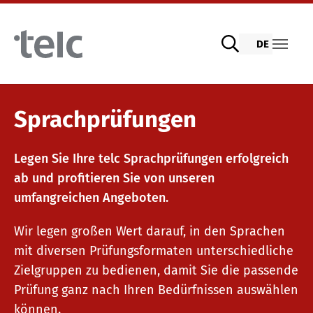
Skip to main content
DE
Sprachprüfungen
Sprachprüfungen
Legen Sie Ihre telc Sprachprüfungen erfolgreich
telc Prüfungen digital mit DIGItelc 2.0
ab und profitieren Sie von unseren
umfangreichen Angeboten.
Zertifikatsprüfungen
Wir legen großen Wert darauf, in den Sprachen
mit diversen Prüfungsformaten unterschiedliche
Zielgruppen zu bedienen, damit Sie die passende
telc Remote Tests
Prüfung ganz nach Ihren Bedürfnissen auswählen
können.