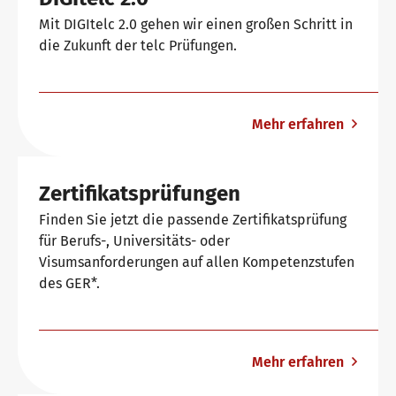
Deutsch für die Integration
Trainingsangebote
Mit DIGItelc 2.0 gehen wir einen großen Schritt in
die Zukunft der telc Prüfungen.
Allgemeinsprachliches Deutsch
Fortbildungen: Unterrichten
Wir sind telc
Mehr erfahren
Deutsch für den Beruf
Qualifizierungen: Prüfen und Bewerten
Die Zukunft spricht telc
Kontakt
Zertifikatsprüfungen
Finden Sie jetzt die passende Zertifikatsprüfung
Deutschlernen mit telc Lehrwerken
Angebote für Deutschlernende
telc in der Presse
für Berufs-, Universitäts- oder
Shop
Campus
Training
Community
Visumsanforderungen auf allen Kompetenzstufen
des GER*.
Deutsch für die Hochschule
Inhouse-Veranstaltungen
Aktuelles
Mehr erfahren
Verlagsprogramm: Support & FAQ
ZQ BSK
Karriere