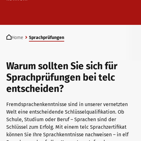
telc Prüfungen in Bad Homburg
You are here:
telc Prüfungszentrum werden
Home
Sprachprüfungen
Prüfungszentrum finden
Warum sollten Sie sich für
Sprachprüfungen bei telc
Einstufungstest
entscheiden?
Fremdsprachenkenntnisse sind in unserer vernetzten
Infos für Prüfungszentren
Welt eine entscheidende Schlüsselqualifikation. Ob
Schule, Studium oder Beruf – Sprachen sind der
Schlüssel zum Erfolg. Mit einem telc Sprachzertifikat
können Sie Ihre Sprachkenntnisse nachweisen – in elf
telc Zertifikate DIGITAL