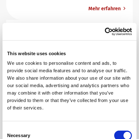
Mehr erfahren
Infos für Prüfungszentren
Alle wichtigen Informationen rundum die
Prüfungsanmeldung, -verwaltung und -
This website uses cookies
durchführung auf einen Blick.
We use cookies to personalise content and ads, to
provide social media features and to analyse our traffic.
We also share information about your use of our site with
Mehr erfahren
our social media, advertising and analytics partners who
may combine it with other information that you’ve
provided to them or that they’ve collected from your use
Prüfungsorganisation
of their services.
Alles rund um die Prüfungsorganisation auf einen
Blick.
Consent
Necessary
Selection