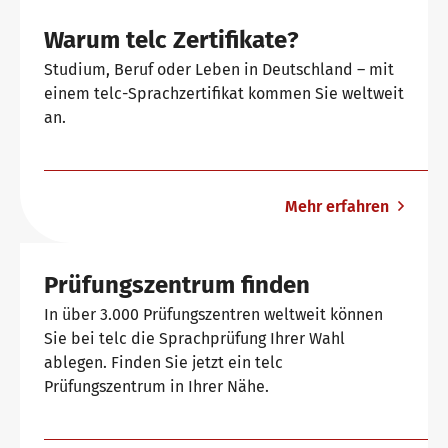
Warum telc Zertifikate?
Downloadbereich
Qualifizierung Prüfungsverantwortung
Meet telc
Studium, Beruf oder Leben in Deutschland – mit
einem telc-Sprachzertifikat kommen Sie weltweit
an.
Infopakete
Qualifikationsphasen
Stellenangebote
Mehr erfahren
Trainingsformate
Newsletter
Prüfungszentrum finden
telc Campus
Konferenzräume in Bad Homburg
In über 3.000 Prüfungszentren weltweit können
Sie bei telc die Sprachprüfung Ihrer Wahl
ablegen. Finden Sie jetzt ein telc
DaF/DaZ Blog
Prüfungszentrum in Ihrer Nähe.
Training: Support & FAQ