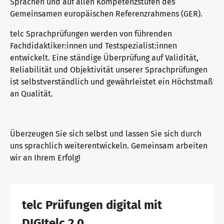
Sprachen und auf allen Kompetenzstufen des
Gemeinsamen europäischen Referenzrahmens (GER).
Warum telc Zertifikate?
telc Sprachprüfungen werden von führenden
Fachdidaktiker:innen und Testspezialist:innen
entwickelt. Eine ständige Überprüfung auf Validität,
Reliabilität und Objektivität unserer Sprachprüfungen
Deutsch Test für den Beruf
ist selbstverständlich und gewährleistet ein Höchstmaß
an Qualität.
Verifikation von telc Zertifikaten
Überzeugen Sie sich selbst und lassen Sie sich durch
uns sprachlich weiterentwickeln. Gemeinsam arbeiten
Sprachprüfungen: Support & FAQ
wir an Ihrem Erfolg!
Lehrmaterialien
telc Prüfungen digital mit
DIGItelc 2.0