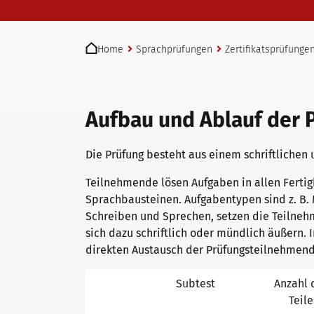
telc Prüfungen in Bad Homburg
You are here:
Home
Sprachprüfungen
Zertifikatsprüfunge
telc Prüfungszentrum werden
Aufbau und Ablauf der 
Prüfungszentrum finden
Die Prüfung besteht aus einem schriftlichen
Teilnehmende lösen Aufgaben in allen Fertigk
Einstufungstest
Sprachbausteinen. Aufgabentypen sind z. B. 
Schreiben und Sprechen, setzen die Teilne
sich dazu schriftlich oder mündlich äußern. 
Infos für Prüfungszentren
direkten Austausch der Prüfungsteilnehmen
Subtest
Anzahl 
Teile
telc Zertifikate DIGITAL