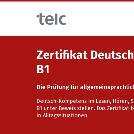
Skip to main content
Sprachprüfungen
Zertifikat Deutsch
B1
telc Prüfungen digital mit DIGItelc 2.0
Die Prüfung für allgemeinsprachli
Zertifikatsprüfungen
Deutsch-Kompetenz im Lesen, Hören, S
B1 unter Beweis stellen. Das Zertifikat
in Alltagssituationen.
telc Remote Tests