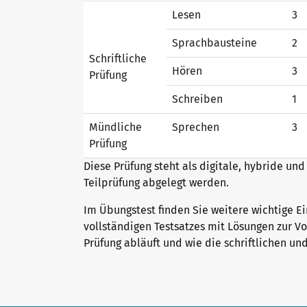
Lesen
3
Sprachbausteine
2
Warum telc Zertifikate?
Schriftliche
Hören
3
Prüfung
Deutsch Test für den Beruf
Schreiben
1
Mündliche
Sprechen
3
Prüfung
Verifikation von telc Zertifikaten
Diese Prüfung steht als digitale, hybride und
Teilprüfung abgelegt werden.
Sprachprüfungen: Support & FAQ
Im Übungstest finden Sie weitere wichtige Ei
vollständigen Testsatzes mit Lösungen zur Vo
Prüfung abläuft und wie die schriftlichen u
Lehrmaterialien