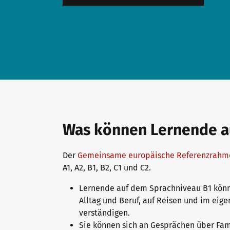
Downloadbereich
Qualifizierung Prüfungsverantwortung
Meet telc
Infopakete
Qualifikationsphasen
Stellenangebote
Trainingsformate
Newsletter
Was können Lernende au
telc Campus
Konferenzräume in Bad Homburg
Der
Gemeinsame europäische Referenzrahm
A1, A2, B1, B2, C1 und C2.
Lernende auf dem Sprachniveau B1 kön
DaF/DaZ Blog
Alltag und Beruf, auf Reisen und im eig
verständigen.
Sie können sich an Gesprächen über Fami
Training: Support & FAQ