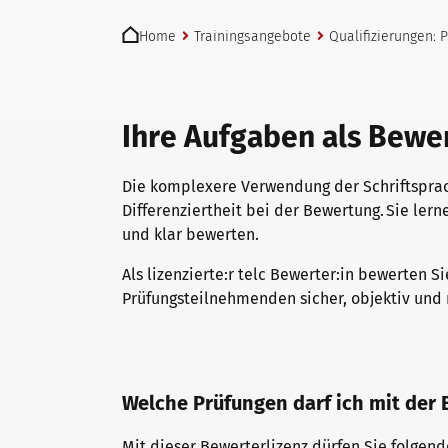
You are here:
telc Prüfungen in Bad Homburg
Deutsch für den Beruf
Qualifizierungen: Prüfen und Bewerten
Home
Trainingsangebote
Qualifizierungen:
telc Prüfungszentrum werden
Deutschlernen mit telc Lehrwerken
Angebote für Deutschlernende
Ihre Aufgaben als Bewer
Die komplexere Verwendung der Schriftsprac
Prüfungszentrum finden
Deutsch für die Hochschule
Inhouse-Veranstaltungen
Differenziertheit bei der Bewertung. Sie ler
und klar bewerten.
Einstufungstest
Verlagsprogramm: Support & FAQ
ZQ BSK
Als lizenzierte:r telc Bewerter:in bewerten S
Prüfungsteilnehmenden sicher, objektiv und
Infos für Prüfungszentren
Downloadbereich
Qualifizierung Prüfungsverantwortung
Welche Prüfungen darf ich mit der
telc Zertifikate DIGITAL
Infopakete
Qualifikationsphasen
Mit dieser Bewerterlizenz dürfen Sie folgen