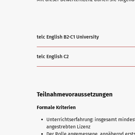
Warum telc Zertifikate?
Trainingsformate
telc English B2·C1 University
Deutsch Test für den Beruf
telc Campus
telc English C2
Verifikation von telc Zertifikaten
DaF/DaZ Blog
Sprachprüfungen: Support & FAQ
Training: Support & FAQ
Teilnahmevoraussetzungen
Formale Kriterien
Wir sind telc
Unterrichtserfahrung: insgesamt mindest
angestrebten Lizenz
Der Rolle angemessene, annähernd erst