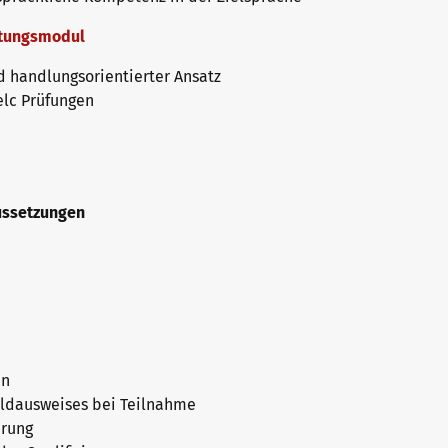
itungsmodul
 handlungsorientierter Ansatz
elc Prüfungen
aussetzungen
en
ildausweises bei Teilnahme
erung