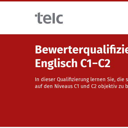
Skip to main content
Bewerterqualifizi
Sprachprüfungen
Englisch C1−C2
telc Prüfungen digital mit DIGItelc 2.0
Lehrmaterialien
In dieser Qualifizierung lernen Sie, di
auf den Niveaus C1 und C2 objektiv zu 
Zertifikatsprüfungen
Deutsch für die Integration
Trainingsangebote
telc Remote Tests
Allgemeinsprachliches Deutsch
Fortbildungen: Unterrichten