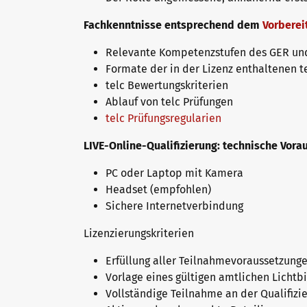
Die Zukunft spricht telc
Kontakt
Fachkenntnisse entsprechend dem
Vorbere
Relevante Kompetenzstufen des GER und
telc in der Presse
Formate der in der Lizenz enthaltenen t
Shop
Campus
Training
Community
telc Bewertungskriterien
Ablauf von telc Prüfungen
telc Prüfungsregularien
Aktuelles
LIVE-Online-Qualifizierung: technische Vor
PC oder Laptop mit Kamera
Karriere
Headset (empfohlen)
Sichere Internetverbindung
Meet telc
Lizenzierungskriterien
Erfüllung aller Teilnahmevoraussetzung
Vorlage eines gültigen amtlichen Lichtb
Stellenangebote
Vollständige Teilnahme an der Qualifizi