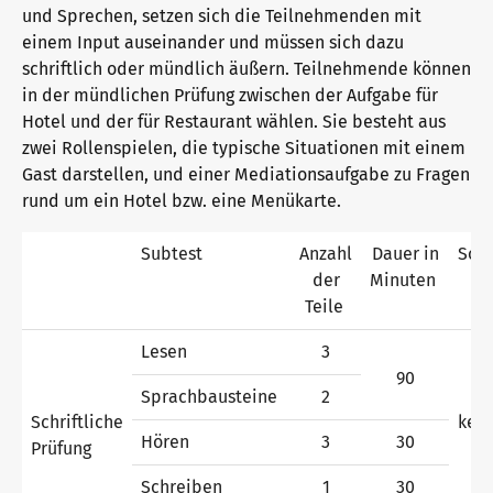
und Sprechen, setzen sich die Teilnehmenden mit
einem Input auseinander und müssen sich dazu
schriftlich oder mündlich äußern. Teilnehmende können
Warum telc Zertifikate?
in der mündlichen Prüfung zwischen der Aufgabe für
Hotel und der für Restaurant wählen. Sie besteht aus
zwei Rollenspielen, die typische Situationen mit einem
Deutsch Test für den Beruf
Gast darstellen, und einer Mediationsaufgabe zu Fragen
rund um ein Hotel bzw. eine Menükarte.
Verifikation von telc Zertifikaten
Subtest
Anzahl
Dauer in
Son
der
Minuten
Teile
Sprachprüfungen: Support & FAQ
Lesen
3
90
Sprachbausteine
2
Schriftliche
kei
Lehrmaterialien
Hören
3
30
Prüfung
Schreiben
1
30