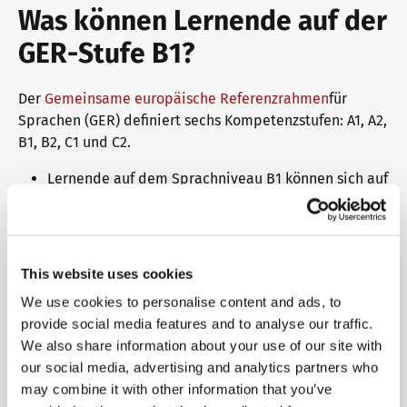
Was können Lernende auf der
GER-Stufe B1?
Der
Gemeinsame europäische Referenzrahmen
für
Sprachen (GER) definiert sechs Kompetenzstufen: A1, A2,
B1, B2, C1 und C2.
Lernende auf dem Sprachniveau B1 können sich auf
einfache und zusammenhängende Weise im Alltag
und Beruf, auf Reisen und im eigenen
Interessensgebiet schriftlich und mündlich
verständigen.
This website uses cookies
Sie können sich an Gesprächen über Familie,
We use cookies to personalise content and ads, to
Hobbys, Arbeit und aktuelle Ereignisse beteiligen,
provide social media features and to analyse our traffic.
über Erlebnisse berichten, Ziele beschreiben und
We also share information about your use of our site with
Ansichten begründen.
our social media, advertising and analytics partners who
Sie können die Grammatik und Sprache im
may combine it with other information that you’ve
Allgemeinen korrekt verwenden und einfache Texte