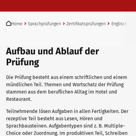
telc Prüfungen in Bad Homburg
You are here:
Home
Sprachprüfungen
Zertifikatsprüfungen
Englisch
t
telc Prüfungszentrum werden
Aufbau und Ablauf der
Prüfungszentrum finden
Prüfung
Die Prüfung besteht aus einem schriftlichen und einem
Einstufungstest
mündlichen Teil. Themen und Wortschatz der Prüfung
stammen aus dem beruflichen Alltag im Hotel und
Restaurant.
Infos für Prüfungszentren
Teilnehmende lösen Aufgaben in allen Fertigkeiten. Der
rezeptive Teil besteht aus Lesen, Hören und
Sprachbausteinen. Aufgabentypen sind z. B. Multiple-
telc Zertifikate DIGITAL
Choice oder Zuordnung. Im produktiven Teil, Schreiben