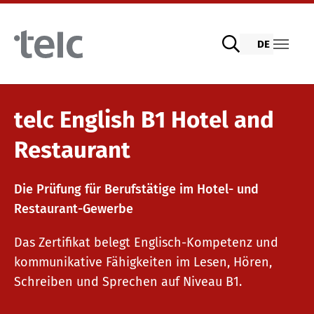
Skip to main content
DE
Sprachprüfungen
telc English B1 Hotel and
Restaurant
telc Prüfungen digital mit DIGItelc 2.0
Die Prüfung für Berufstätige im Hotel- und
Restaurant-Gewerbe
Zertifikatsprüfungen
Das Zertifikat belegt Englisch-Kompetenz und
kommunikative Fähigkeiten im Lesen, Hören,
telc Remote Tests
Schreiben und Sprechen auf Niveau B1.