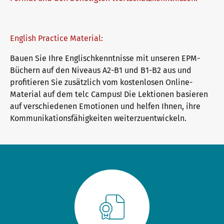
Downloadbereich
Qualifizierung Prüfungsverantwortung
Meet telc
English Practice Material:
Bauen Sie Ihre Englischkenntnisse mit unseren EPM-
Infopakete
Qualifikationsphasen
Stellenangebote
Büchern auf den Niveaus A2-B1 und B1-B2 aus und
profitieren Sie zusätzlich vom kostenlosen Online-
Material auf dem telc Campus! Die Lektionen basieren
Trainingsformate
Newsletter
auf verschiedenen Emotionen und helfen Ihnen, ihre
Kommunikationsfähigkeiten weiterzuentwickeln.
telc Campus
Konferenzräume in Bad Homburg
DaF/DaZ Blog
Training: Support & FAQ