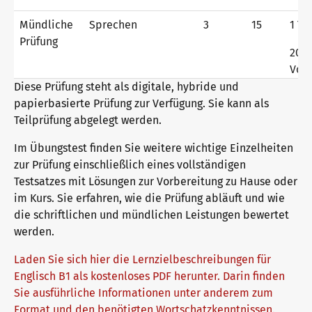
Deutsch für die Integration
Trainingsangebote
Mündliche
Sprechen
3
15
1 Te
Prüfung
20 
Allgemeinsprachliches Deutsch
Fortbildungen: Unterrichten
Wir sind telc
Vorb
Diese Prüfung steht als digitale, hybride und
papierbasierte Prüfung zur Verfügung. Sie kann als
Teilprüfung abgelegt werden.
Deutsch für den Beruf
Qualifizierungen: Prüfen und Bewerten
Die Zukunft spricht telc
Kontakt
Im Übungstest finden Sie weitere wichtige Einzelheiten
zur Prüfung einschließlich eines vollständigen
Deutschlernen mit telc Lehrwerken
Angebote für Deutschlernende
telc in der Presse
Testsatzes mit Lösungen zur Vorbereitung zu Hause oder
Shop
Campus
Training
Community
im Kurs. Sie erfahren, wie die Prüfung abläuft und wie
die schriftlichen und mündlichen Leistungen bewertet
werden.
Deutsch für die Hochschule
Inhouse-Veranstaltungen
Aktuelles
Laden Sie sich hier die Lernzielbeschreibungen für
Englisch B1 als kostenloses PDF herunter. Darin finden
Verlagsprogramm: Support & FAQ
ZQ BSK
Karriere
Sie ausführliche Informationen unter anderem zum
Format und den benötigten Wortschatzkenntnissen.