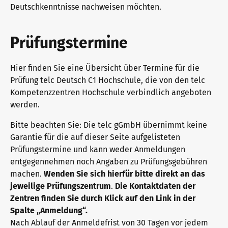
Deutschkenntnisse nachweisen möchten.
Deutsch für die Integration
Trainingsangebote
Prüfungstermine
Allgemeinsprachliches Deutsch
Fortbildungen: Unterrichten
Wir sind telc
Hier finden Sie eine Übersicht über Termine für die
Prüfung telc Deutsch C1 Hochschule, die von den telc
Deutsch für den Beruf
Qualifizierungen: Prüfen und Bewerten
Die Zukunft spricht telc
Kontakt
Kompetenzzentren Hochschule verbindlich angeboten
werden.
Bitte beachten Sie: Die telc gGmbH übernimmt keine
Deutschlernen mit telc Lehrwerken
Angebote für Deutschlernende
telc in der Presse
Garantie für die auf dieser Seite aufgelisteten
Shop
Campus
Training
Community
Prüfungstermine und kann weder Anmeldungen
entgegennehmen noch Angaben zu Prüfungsgebühren
Deutsch für die Hochschule
Inhouse-Veranstaltungen
Aktuelles
machen.
Wenden Sie sich hierfür bitte direkt an das
jeweilige Prüfungszentrum
.
Die Kontaktdaten der
Zentren finden Sie durch Klick auf den Link in der
Spalte „Anmeldung“.
Verlagsprogramm: Support & FAQ
ZQ BSK
Karriere
Nach Ablauf der Anmeldefrist von 30 Tagen vor jedem