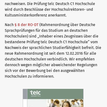
nachweisen. Die Prüfung telc Deutsch C1 Hochschule
telc Prüfungen in Bad Homburg
wird durch Beschlüsse der Hochschulrektoren- und
Kultusministerkonferenz anerkannt.
Nach
§ 8 der RO-DT
(Rahmenordnung über Deutsche
telc Prüfungszentrum werden
Sprachprüfungen für das Studium an deutschen
Hochschulen) sind „Inhaber eines Zeugnisses über die
bestandene Prüfung telc Deutsch C1 Hochschule“ vom
Prüfungszentrum finden
Nachweis der sprachlichen Studierfähigkeit befreit. Die
neue Rahmenordnung ist seit dem 12.02.2016 für alle
deutschen Hochschulen verbindlich. Wir empfehlen
Einstufungstest
dennoch wegen möglicher abweichender Regelungen
sich vor der Bewerbung bei den ausgewählten
Hochschulen zu informieren.
Infos für Prüfungszentren
telc Zertifikate DIGITAL