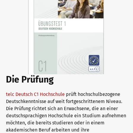
Warum telc Zertifikate?
Deutsch Test für den Beruf
Verifikation von telc Zertifikaten
Die Prüfung
Sprachprüfungen: Support & FAQ
telc Deutsch C1 Hochschule
prüft hochschulbezogene
Deutschkenntnisse auf weit fortgeschrittenem Niveau.
Die Prüfung richtet sich an Erwachsene, die an einer
Lehrmaterialien
deutschsprachigen Hochschule ein Studium aufnehmen
möchten, die bereits studieren oder in einem
akademischen Beruf arbeiten und ihre