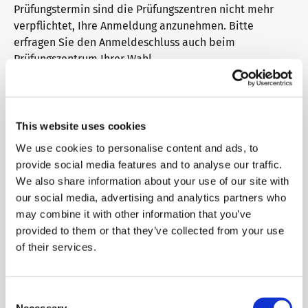
Prüfungstermin sind die Prüfungszentren nicht mehr
verpflichtet, Ihre Anmeldung anzunehmen. Bitte
Downloadbereich
Qualifizierung Prüfungsverantwortung
Meet telc
erfragen Sie den Anmeldeschluss auch beim
Prüfungszentrum Ihrer Wahl.
Infopakete
Qualifikationsphasen
Stellenangebote
Termine filtern
This website uses cookies
Trainingsformate
Newsletter
We use cookies to personalise content and ads, to
Datum
Stadt
Bundesland
provide social media features and to analyse our traffic.
We also share information about your use of our site with
28.08.2026
Aachen
Nordrhein-Westfalen
telc Campus
Konferenzräume in Bad Homburg
our social media, advertising and analytics partners who
may combine it with other information that you’ve
25.09.2026
Aachen
Nordrhein-Westfalen
provided to them or that they’ve collected from your use
of their services.
DaF/DaZ Blog
30.10.2026
Aachen
Nordrhein-Westfalen
27.11.2026
Aachen
Nordrhein-Westfalen
Consent
Training: Support & FAQ
Necessary