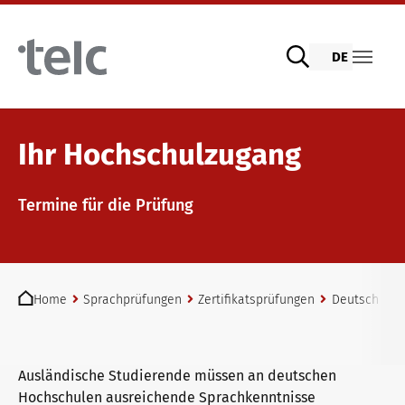
Skip to main content
DE
Sprachprüfungen
Ihr Hochschulzugang
Termine für die Prüfung
telc Prüfungen digital mit DIGItelc 2.0
You are here:
Zertifikatsprüfungen
Home
Sprachprüfungen
Zertifikatsprüfungen
Deutsch
t
telc Remote Tests
Ausländische Studierende müssen an deutschen
Hochschulen ausreichende Sprachkenntnisse