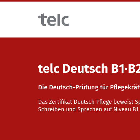
Skip to main content
Sprachprüfungen
telc Deutsch B1∙B
telc Prüfungen digital mit DIGItelc 2.0
Die Deutsch-Prüfung für Pflegekräf
Zertifikatsprüfungen
Das Zertifikat Deutsch Pflege beweist
Schreiben und Sprechen auf Niveau B1 
telc Remote Tests