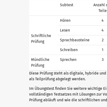
Subtest
Anzahl 
Teile
Warum telc Zertifikate?
Hören
4
Lesen
4
Deutsch Test für den Beruf
Schriftliche
Sprachbausteine
2
Prüfung
Schreiben
1
Verifikation von telc Zertifikaten
Mündliche
Sprechen
3
Prüfung
Sprachprüfungen: Support & FAQ
Diese Prüfung steht als digitale, hybride un
als Teilprüfung abgelegt werden.
Im Übungstest finden Sie weitere wichtige Ei
Lehrmaterialien
vollständigen Testsatzes mit Lösungen zur Vo
Prüfung abläuft und wie die schriftlichen u