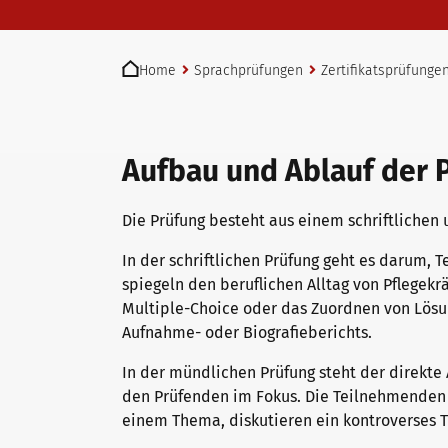
telc Prüfungen in Bad Homburg
You are here:
Home
Sprachprüfungen
Zertifikatsprüfunge
telc Prüfungszentrum werden
Aufbau und Ablauf der 
Prüfungszentrum finden
Die Prüfung besteht aus einem schriftlichen
In der schriftlichen Prüfung geht es darum, T
Einstufungstest
spiegeln den beruflichen Alltag von Pflegekrä
Multiple-Choice oder das Zuordnen von Lösu
Aufnahme- oder Biografieberichts.
Infos für Prüfungszentren
In der mündlichen Prüfung steht der direkt
den Prüfenden im Fokus. Die Teilnehmenden
einem Thema, diskutieren ein kontroverses 
telc Zertifikate DIGITAL