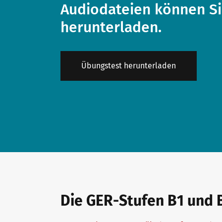
Audiodateien können Si
herunterladen.
Downloadbereich
Qualifizierung Prüfungsverantwortung
Meet telc
Infopakete
Qualifikationsphasen
Stellenangebote
Übungstest herunterladen
Trainingsformate
Newsletter
telc Campus
Konferenzräume in Bad Homburg
DaF/DaZ Blog
Die GER-Stufen B1 und 
Training: Support & FAQ