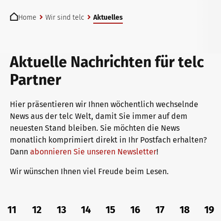
You are here:
telc Prüfungen in Bad Homburg
Deutsch für den Beruf
Qualifizierungen: Prüfen und Bewerten
Die Zukunft spricht telc
Home
Wir sind telc
Aktuelles
telc Prüfungszentrum werden
Deutschlernen mit telc Lehrwerken
Angebote für Deutschlernende
telc in der Presse
Aktuelle Nachrichten für telc
Partner
Prüfungszentrum finden
Deutsch für die Hochschule
Inhouse-Veranstaltungen
Aktuelles
Hier präsentieren wir Ihnen wöchentlich wechselnde
News aus der telc Welt, damit Sie immer auf dem
neuesten Stand bleiben. Sie möchten die News
Einstufungstest
Verlagsprogramm: Support & FAQ
ZQ BSK
Karriere
monatlich komprimiert direkt in Ihr Postfach erhalten?
Dann
abonnieren Sie unseren Newsletter
!
Wir wünschen Ihnen viel Freude beim Lesen.
Infos für Prüfungszentren
Downloadbereich
Qualifizierung Prüfungsverantwortung
Meet telc
11
12
13
14
15
16
17
18
19
telc Zertifikate DIGITAL
Infopakete
Qualifikationsphasen
Stellenangebote