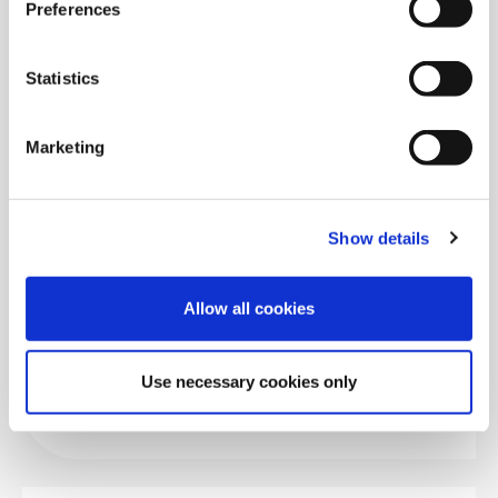
erhältlich
Preferences
Statistics
Artikel lesen
Marketing
30.09.2025 | Aktuelles
Show details
Erfolgreiche erste
Deutschlehrer:innentagung in
Allow all cookies
Hyderabad
Use necessary cookies only
Artikel lesen