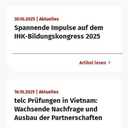
Warum telc Zertifikate?
Trainingsformate
Newsletter
30.10.2025 | Aktuelles
Spannende Impulse auf dem
IHK-Bildungskongress 2025
Deutsch Test für den Beruf
telc Campus
Konferenzräume in Bad Homburg
Artikel lesen
Verifikation von telc Zertifikaten
DaF/DaZ Blog
Kontakt
Sprachprüfungen: Support & FAQ
Training: Support & FAQ
Shop
16.10.2025 | Aktuelles
Campus
Training
Community
telc Prüfungen in Vietnam:
Wachsende Nachfrage und
Ausbau der Partnerschaften