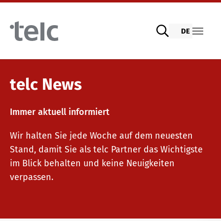
Skip to main content
DE
Sprachprüfungen
telc News
Immer aktuell informiert
telc Prüfungen digital mit DIGItelc 2.0
Lehrmaterialien
Wir halten Sie jede Woche auf dem neuesten
Stand, damit Sie als telc Partner das Wichtigste
Zertifikatsprüfungen
Deutsch für die Integration
Trainingsangebote
im Blick behalten und keine Neuigkeiten
verpassen.
telc Remote Tests
Allgemeinsprachliches Deutsch
Fortbildungen: Unterrichten
Wir sind telc