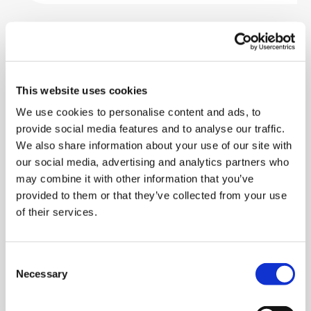
02.10.2025 | Aktuelles
telc-Delegation zu
This website uses cookies
Gesprächen und auf der
berufsEXPO in Usbekistan
We use cookies to personalise content and ads, to
provide social media features and to analyse our traffic.
We also share information about your use of our site with
our social media, advertising and analytics partners who
may combine it with other information that you’ve
Artikel lesen
provided to them or that they’ve collected from your use
of their services.
01.10.2025 | Aktuelles
Consent
Neu im Webshop: Auf jeden
Necessary
Selection
Fall! Deutsch B1.2 – ab sofort