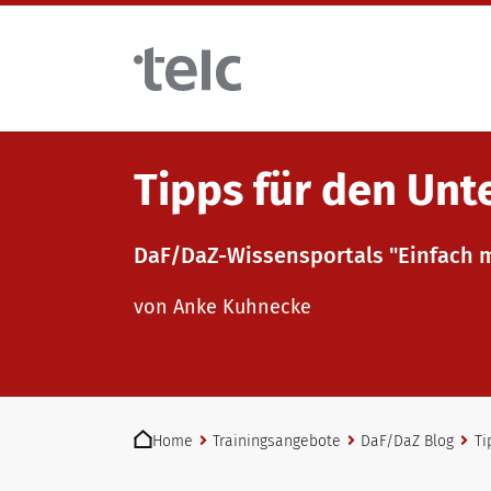
Skip to main content
Tipps für den Unt
Sprachprüfungen
DaF/DaZ-Wissensportals "Einfach 
telc Prüfungen digital mit DIGItelc 2.0
Lehrmaterialien
von Anke Kuhnecke
Zertifikatsprüfungen
Deutsch für die Integration
Trainingsangebote
You are here:
telc Remote Tests
Allgemeinsprachliches Deutsch
Fortbildungen: Unterrichten
Home
Trainingsangebote
DaF/DaZ Blog
Ti