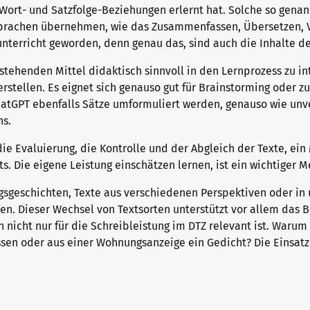
e Wort- und Satzfolge-Beziehungen erlernt hat. Solche so ge
prachen übernehmen, wie das Zusammenfassen, Übersetzen, V
unterricht geworden, denn genau das, sind auch die Inhalte d
tehenden Mittel didaktisch sinnvoll in den Lernprozess zu int
rstellen. Es eignet sich genauso gut für Brainstorming oder z
atGPT ebenfalls Sätze umformuliert werden, genauso wie unve
ns.
e Evaluierung, die Kontrolle und der Abgleich der Texte, ein
s. Die eigene Leistung einschätzen lernen, ist ein wichtiger 
ngsgeschichten, Texte aus verschiedenen Perspektiven oder in
sen. Dieser Wechsel von Textsorten unterstützt vor allem das B
h nicht nur für die Schreibleistung im DTZ relevant ist. Waru
sen oder aus einer Wohnungsanzeige ein Gedicht? Die Einsatzm