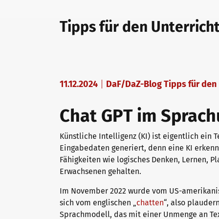
telc Prüfungen in Bad Homburg
Deutsch für den Beruf
Qualifizierungen: Prüfen und Bewerten
Tipps für den Unterrich
telc Prüfungszentrum werden
Deutschlernen mit telc Lehrwerken
Angebote für Deutschlernende
11.12.2024
DaF/DaZ-Blog Tipps für den 
Prüfungszentrum finden
Deutsch für die Hochschule
Inhouse-Veranstaltungen
Chat GPT im Sprachu
Einstufungstest
Verlagsprogramm: Support & FAQ
ZQ BSK
Künstliche Intelligenz (KI) ist eigentlich ein
Eingabedaten generiert, denn eine KI erkennt
Fähigkeiten wie logisches Denken, Lernen, P
Erwachsenen gehalten.
Infos für Prüfungszentren
Downloadbereich
Qualifizierung Prüfungsverantwortung
Im November 2022 wurde vom US-amerikanis
sich vom englischen „
chatten
“, also plauder
telc Zertifikate DIGITAL
Infopakete
Qualifikationsphasen
Sprachmodell, das mit einer Unmenge an Tex