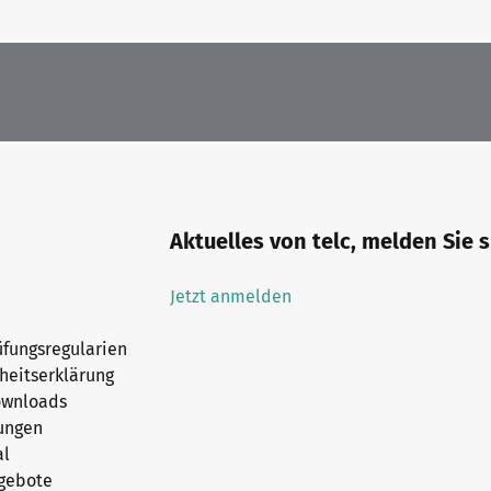
Aktuelles von telc, melden Sie 
Jetzt anmelden
fungsregularien
iheitserklärung
ownloads
ungen
al
ngebote