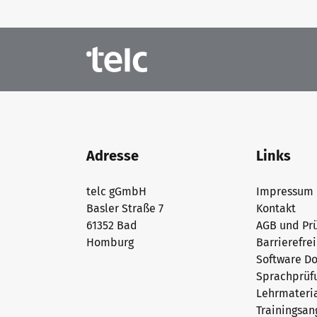
Die Zukunft spricht telc
Kontakt
telc in der Presse
Shop
Campus
Training
Community
Aktuelles
Adresse
Links
Karriere
telc gGmbH
Impressum
Basler Straße 7
Kontakt
61352 Bad
AGB und Prü
Meet telc
Homburg
Barrierefre
Software D
Sprachprüf
Lehrmateri
Stellenangebote
Trainingsa