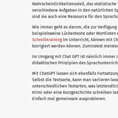
Wahrscheinlichkeitsmodell, das statistisch
verschiedene Aufgaben in den natürlichen S
sind sie auch eine Ressource für den Sprach
Warum telc Zertifikate?
Trainingsformate
Wie immer geht es darum, die zur Verfügung s
beispielsweise Lückentexte oder Wortlisten e
Deutsch Test für den Beruf
telc Campus
Schreibtraining
im Unterricht, können mit Ch
korrigiert werden können. Zumindest meiste
Im Umgang mit Chat GPT ist nämlich immer di
Verifikation von telc Zertifikaten
DaF/DaZ Blog
didaktischen Prinzipien des Sprachunterricht
Mit ChatGPT lassen sich ebenfalls Fortsetzu
Selbst die Textsorte, kann man variieren las
Sprachprüfungen: Support & FAQ
Training: Support & FAQ
unterschiedlichen Textarten, was letztendlic
Krimi oder eine Kurzgeschichte schreiben las
Einfach mal gemeinsam ausprobieren.
Wir sind telc