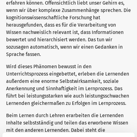
erfahren können. Offensichtlich liebt unser Gehirn es,
wenn wir über komplexe Zusammenhänge sprechen. Die
kognitionswissenschaftliche Forschung hat
Warum telc Zertifikate?
Trainingsformate
herausgefunden, dass es für die Verarbeitung von
Wissen nachweislich relevant ist, dass Informationen
bewertet und hierarchisiert werden. Das tun wir
Deutsch Test für den Beruf
telc Campus
sozusagen automatisch, wenn wir einen Gedanken in
Sprache fassen.
Wird dieses Phänomen bewusst in den
Verifikation von telc Zertifikaten
DaF/DaZ Blog
Unterrichtsprozess eingebettet, erleben die Lernenden
außerdem eine enorme Selbstwirksamkeit, soziale
Anerkennung und Sinnhaftigkeit im Lernprozess. Das
Sprachprüfungen: Support & FAQ
Training: Support & FAQ
führt bei leistungsstarken wie auch leistungsschwachen
Lernenden gleichermaßen zu Erfolgen im Lernprozess.
Beim Lernen durch Lehren erarbeiten die Lernenden
Wir sind telc
Inhalte selbstständig und teilen das erworbene Wissen
mit den anderen Lernenden. Dabei steht die