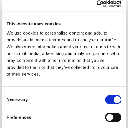
Kommunikation in der Gruppe im Mittelpunkt. Um
Die Zukunft spricht telc
Kontakt
diese Interaktion innerhalb der Gruppe zu ermöglichen,
besteht die Aufgaben der Regel aus einer gemeinsamen
Problemlösung.
This website uses cookies
telc in der Presse
Shop
Die Gruppe betrachtet sich dabei als ein Ganzes, wobei
Campus
Training
Community
We use cookies to personalise content and ads, to
stabile Interaktionsstrukturen entstehen können. Neben
provide social media features and to analyse our traffic.
der inhaltlichen Verarbeitung von Informationen, dem
We also share information about your use of our site with
Aktuelles
Wissenserwerb, werden also weitere elementare
our social media, advertising and analytics partners who
Fähigkeiten, wie Team- und Kompromissfähigkeit
may combine it with other information that you’ve
trainiert.
provided to them or that they’ve collected from your use
Karriere
of their services.
Beim Lernen durch Lehren werden stoffliche Inhalte auf
Seiten der Lernenden kognitiv durchdrungen und
anschließend durch intensive Kommunikation zwischen
Consent
Meet telc
den Lernenden ausgetauscht. Damit der Lernstoff
Necessary
Selection
vermittelt werden kann, ist also die gleichzeitige
Anwendung notweniger Sprachstrukturen für den
Preferences
Stellenangebote
Kommunikationstransfer notwendig. Hierin liegt der
besondere Effekt für den Fremdsprachenerwerb. Es