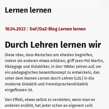
telc Prüfungen in Bad Homburg
Deutsch für den Beruf
Qualifizierungen: Prüfen und Bewerten
Lernen lernen
telc Prüfungszentrum werden
Deutschlernen mit telc Lehrwerken
Angebote für Deutschlernende
18.04.2023
DaF/DaZ-Blog Lernen lernen
Durch Lehren lernen wir
Prüfungszentrum finden
Deutsch für die Hochschule
Inhouse-Veranstaltungen
Diese Idee, dass Menschen am ehesten begreifen,
indem sie anderen etwas erklären, griff Jean-Pol Martin,
Einstufungstest
Verlagsprogramm: Support & FAQ
ZQ BSK
Pädagoge und Didaktiker, in den 1980er Jahren auf, um
ein pädagogisches Gesamtkonzept zu entwickeln, das
unter dem Namen
Lernen durch Lehren
(LDL) in die
moderne Didaktik und Fremdsprachendidaktik
Infos für Prüfungszentren
Downloadbereich
Qualifizierung Prüfungsverantwortung
eingeflossen ist.
Den Effekt, etwas selbst zu verstehen, wenn man es
telc Zertifikate DIGITAL
Infopakete
Qualifikationsphasen
anderen erzählt, hat jeder schon an eigenem Leib