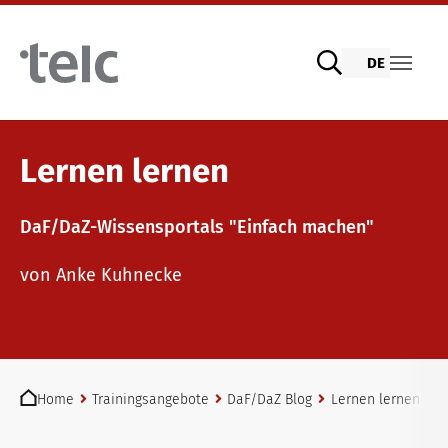
Skip to main content
DE
Sprachprüfungen
Lernen lernen
DaF/DaZ-Wissensportals "Einfach machen"
telc Prüfungen digital mit DIGItelc 2.0
Lehrmaterialien
von Anke Kuhnecke
Zertifikatsprüfungen
Deutsch für die Integration
Trainingsangebote
You are here:
telc Remote Tests
Allgemeinsprachliches Deutsch
Fortbildungen: Unterrichten
Home
Trainingsangebote
DaF/DaZ Blog
Lernen lernen
D