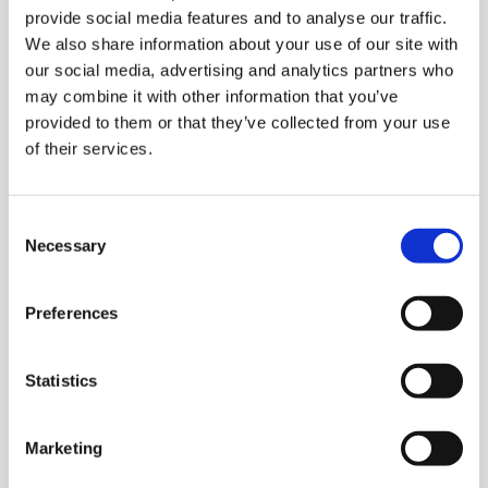
provide social media features and to analyse our traffic.
Los certificados telc son reconocidos
We also share information about your use of our site with
internacionalmente por escuelas, universidades,
our social media, advertising and analytics partners who
empresas y organismos oficiales como prueba del
may combine it with other information that you’ve
conocimiento del idioma en los seis niveles del Marco
provided to them or that they’ve collected from your use
Común Europeo de Referencia (MCER). Como miembro
of their services.
de pleno derecho de la ALTE (Association of Language
Testers in Europe), telc se ha comprometido a cumplir
con las normas de calidad internacionales.
Consent
Más información sobre las normas de calidad de telc
Necessary
Selection
Preferences
Statistics
Marketing