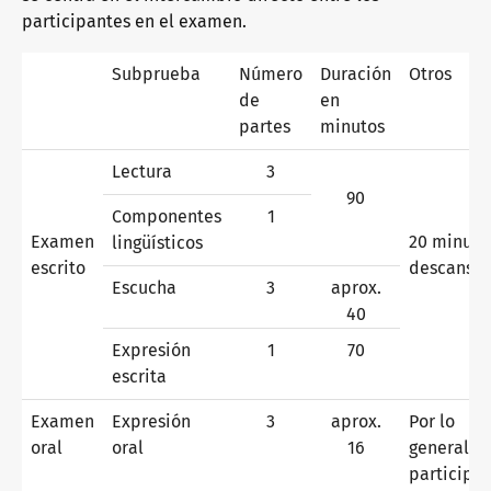
participantes en el examen.
¿Por qué los certificados telc?
Subprueba
Número
Duración
Otros
de
en
partes
minutos
Verificación de certificados telc
Lectura
3
90
Componentes
1
Examen
20 minuto
lingüísticos
Exámenes de idiomas: ayuda y preguntas frecuentes
escrito
descans
Escucha
3
aprox.
40
Material didáctico
Expresión
1
70
escrita
Alemán orientado a la integración
Oferta de formación
Examen
Expresión
3
aprox.
Por lo
oral
oral
16
general, 2
participa