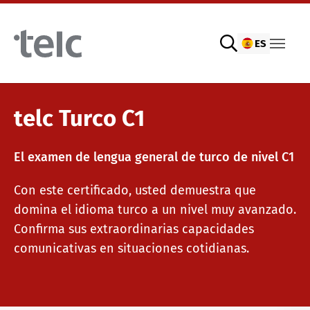
Skip to main content
ES
Exámenes de idiomas
telc Turco C1
El examen de lengua general de turco de nivel C1
Exámenes digitales telc con DIGItelc 2.0
Con este certificado, usted demuestra que
domina el idioma turco a un nivel muy avanzado.
Exámenes de certificación
Confirma sus extraordinarias capacidades
comunicativas en situaciones cotidianas.
Exámenes telc remotos