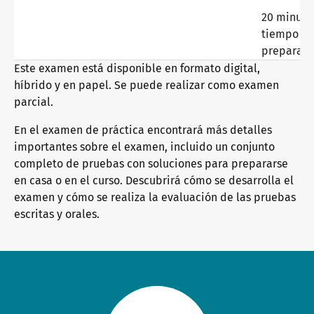
Alemán general
Formación continua: enseñanza
Somos telc
20 minuto
tiempo d
preparac
Alemán orientado a la práctica profesional
Cualificaciones: examinar y evaluar
El futuro habla telc
Contacto
Este examen está disponible en formato digital,
híbrido y en papel. Se puede realizar como examen
parcial.
Aprendizaje del alemán con los libros de texto de telc
Eventos internos
telc en la prensa
En el examen de práctica encontrará más detalles
Tienda
Campus
Formación
Comunidad
importantes sobre el examen, incluido un conjunto
completo de pruebas con soluciones para prepararse
Alemán orientado a la educación superior
Cualificación para responsables del examen
Novedades
en casa o en el curso. Descubrirá cómo se desarrolla el
examen y cómo se realiza la evaluación de las pruebas
escritas y orales.
Programa editorial: ayuda y preguntas frecuentes
Fases de cualificación
Carrera profesional
Área de descargas
Formatos de formación
Conozca telc