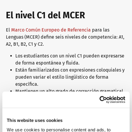
El nivel C1 del MCER
El
Marco Común Europeo de Referencia
para las
Lenguas (MCER) define seis niveles de competencia: A1,
A2, B1, B2, C1 y C2.
Los estudiantes con un nivel C1 pueden expresarse
de forma espontánea y fluida.
Están familiarizados con expresiones coloquiales y
pueden variar el estilo lingüístico de forma
específica.
Mantienen un alto grado de corrección gramatical.
¿Por qué debería elegir los
exámenes de idiomas telc?
This website uses cookies
We use cookies to personalise content and ads, to