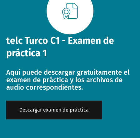
Paquetes informativos
telc Campus
Ofertas de empleo
telc Turco C1 - Examen de
Formación: ayuda y preguntas frecuentes
Boletín informativo
práctica 1
Salas de conferencias en Bad Homburg
Aquí puede descargar gratuitamente el
examen de práctica y los archivos de
audio correspondientes.
Descargar examen de práctica