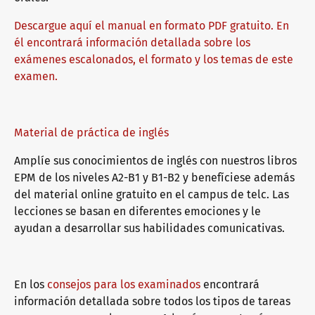
Descargue aquí el manual en formato PDF gratuito. En
Paquetes informativos
telc Campus
Ofertas de empleo
él encontrará información detallada sobre los
exámenes escalonados, el formato y los temas de este
examen.
Formación: ayuda y preguntas frecuentes
Boletín informativo
Material de práctica de inglés
Salas de conferencias en Bad Homburg
Amplíe sus conocimientos de inglés con nuestros libros
EPM de los niveles A2-B1 y B1-B2 y benefíciese además
del material online gratuito en el campus de telc. Las
lecciones se basan en diferentes emociones y le
ayudan a desarrollar sus habilidades comunicativas.
En los
consejos para los examinados
encontrará
información detallada sobre todos los tipos de tareas