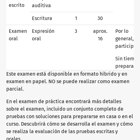
Alemán general
Formación continua: enseñanza
Somos telc
escrito
auditiva
Escritura
1
30
Alemán orientado a la práctica profesional
Cualificaciones: examinar y evaluar
El futuro habla telc
Contacto
Examen
Expresión
3
aprox.
Por lo
oral
oral
16
general, 2
participa
Aprendizaje del alemán con los libros de texto de telc
Eventos internos
telc en la prensa
Sin tiemp
Tienda
Campus
Formación
Comunidad
preparaci
Este examen está disponible en formato híbrido y en
Alemán orientado a la educación superior
Cualificación para responsables del examen
Novedades
examen en papel. NO se puede realizar como examen
parcial.
En el examen de práctica encontrará más detalles
Programa editorial: ayuda y preguntas frecuentes
Fases de cualificación
Carrera profesional
sobre el examen, incluido un conjunto completo de
pruebas con soluciones para prepararse en casa o en el
curso. Descubrirá cómo se desarrolla el examen y cómo
Área de descargas
Formatos de formación
Conozca telc
se realiza la evaluación de las pruebas escritas y
orales.