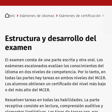
Exámenes telc en Bad Homburg
You are here:
telc
Exámenes de idiomas
Exámenes de certificación
Ingl
Convertirse en centro examinador telc
Estructura y desarrollo del
examen
Encontrar un centro examinador
El examen consta de una parte escrita y otra oral. Los
exámenes escalonados evalúan los conocimientos del
Examen de nivelación
idioma en dos niveles de competencia. Por lo tanto, en
todas las partes hay tareas en ambos niveles del MCER.
Los alumnos obtienen un certificado del nivel más bajo
Información para centros examinadores
o del más alto del MCER.
Resuelven tareas en todas las habilidades. La parte
receptiva consiste en lectura, comprensión auditiva y
Certificados telc DIGITAL
elementos lingüísticos. Los tipos de tareas son, por