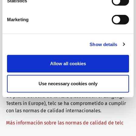
Statistics
Pueden comprender y redactar textos sencillos y
coherentes sobre temas familiares.
Marketing
¿Por qué debería elegir los
exámenes de idiomas telc?
Show details
Los certificados telc son reconocidos
Allow all cookies
internacionalmente por escuelas, universidades,
empresas y organismos oficiales como prueba del
conocimiento del idioma en los seis niveles del Marco
Use necessary cookies only
Común Europeo de Referencia (MCER). Como miembro
de pleno derecho de la ALTE (Association of Language
Testers in Europe), telc se ha comprometido a cumplir
con las normas de calidad internacionales.
Más información sobre las normas de calidad de telc