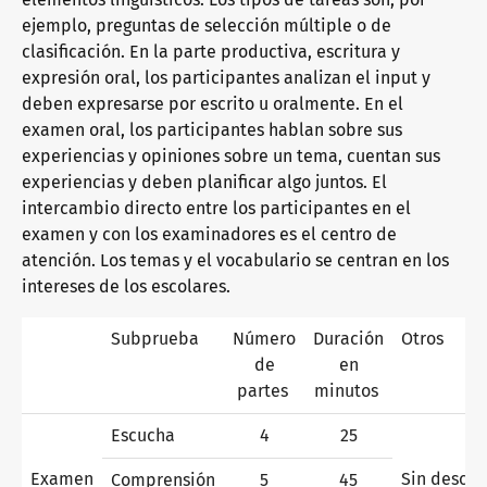
ejemplo, preguntas de selección múltiple o de
clasificación. En la parte productiva, escritura y
¿Por qué los certificados telc?
expresión oral, los participantes analizan el input y
deben expresarse por escrito u oralmente. En el
examen oral, los participantes hablan sobre sus
Verificación de certificados telc
experiencias y opiniones sobre un tema, cuentan sus
experiencias y deben planificar algo juntos. El
intercambio directo entre los participantes en el
examen y con los examinadores es el centro de
Exámenes de idiomas: ayuda y preguntas frecuentes
atención. Los temas y el vocabulario se centran en los
intereses de los escolares.
Material didáctico
Subprueba
Número
Duración
Otros
de
en
partes
minutos
Alemán orientado a la integración
Oferta de formación
Escucha
4
25
Examen
Sin desca
Comprensión
5
45