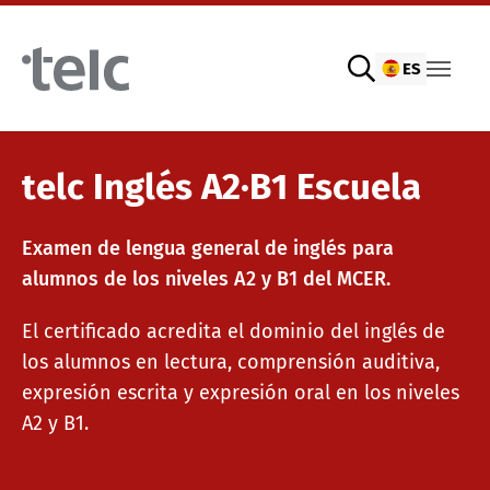
Skip to main content
ES
Exámenes de idiomas
telc Inglés A2∙B1 Escuela
Examen de lengua general de inglés para
Exámenes digitales telc con DIGItelc 2.0
alumnos de los niveles A2 y B1 del MCER.
El certificado acredita el dominio del inglés de
Exámenes de certificación
los alumnos en lectura, comprensión auditiva,
expresión escrita y expresión oral en los niveles
A2 y B1.
Exámenes telc remotos