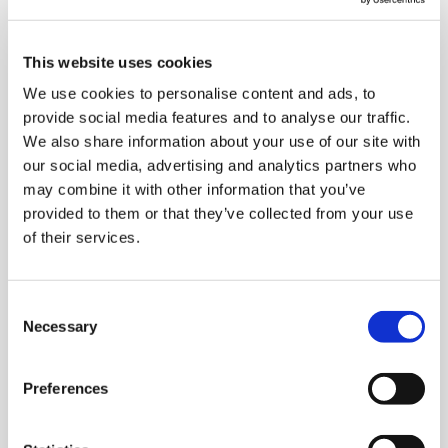
frecuente.
comunicarse en situaciones sencillas y rutinarias
que requieran un intercambio de información
This website uses cookies
simple y directo sobre temas conocidos y
We use cookies to personalise content and ads, to
habituales.
provide social media features and to analyse our traffic.
describir su origen y formación, así como cosas
We also share information about your use of our site with
relacionadas con sus necesidades inmediatas.
our social media, advertising and analytics partners who
Los estudiantes de nivel B1 pueden
may combine it with other information that you’ve
provided to them or that they’ve collected from your use
comunicarse de forma sencilla y coherente en
of their services.
situaciones cotidianas, en el trabajo y durante los
viajes.
escribir o hablar sobre una serie de temas de su
Consent
propio ámbito de interés.
Necessary
Selection
Participar en conversaciones sobre la familia, los
pasatiempos, el trabajo y la actualidad, relatar
Preferences
experiencias, describir objetivos y justificar
opiniones.
Utilizar correctamente la gramática y el lenguaje.