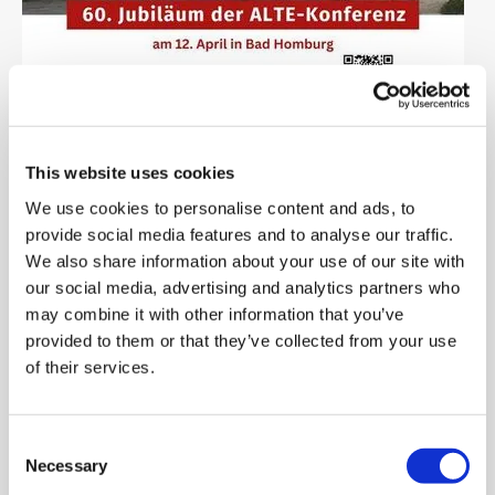
This website uses cookies
09.02.2024
Aktuelles
We use cookies to personalise content and ads, to
provide social media features and to analyse our traffic.
We also share information about your use of our site with
ALTE-Konferenz im
our social media, advertising and analytics partners who
Kongresscenter Bad
may combine it with other information that you’ve
provided to them or that they’ve collected from your use
Homburg
of their services.
„Mark your Calendar!“
Consent
Am 12.04.2024 ist es so weit – die ALTE-Konferenz im
Necessary
Selection
Kongresscenter Bad Homburg steht vor der Tür! Wir als