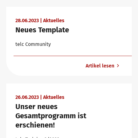
Warum telc Zertifikate?
Trainingsformate
Newsletter
28.06.2023 | Aktuelles
Neues Template
Deutsch Test für den Beruf
telc Campus
Konferenzräume in Bad Homburg
telc Community
Artikel lesen
Verifikation von telc Zertifikaten
DaF/DaZ Blog
Kontakt
Sprachprüfungen: Support & FAQ
Training: Support & FAQ
26.06.2023 | Aktuelles
Shop
Campus
Training
Community
Unser neues
Gesamtprogramm ist
erschienen!