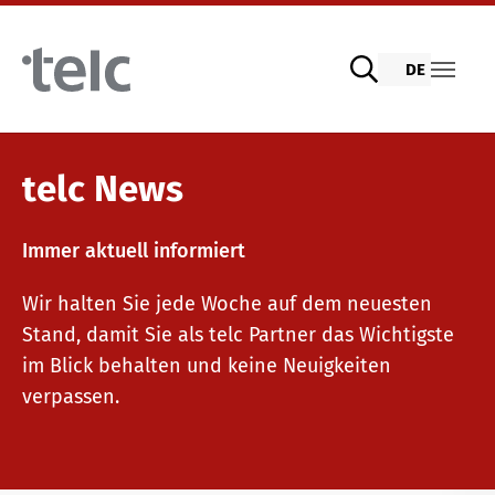
Skip to main content
DE
Sprachprüfungen
telc News
Immer aktuell informiert
telc Prüfungen digital mit DIGItelc 2.0
Lehrmaterialien
Wir halten Sie jede Woche auf dem neuesten
Stand, damit Sie als telc Partner das Wichtigste
Zertifikatsprüfungen
Deutsch für die Integration
Trainingsangebote
im Blick behalten und keine Neuigkeiten
verpassen.
telc Remote Tests
Allgemeinsprachliches Deutsch
Fortbildungen: Unterrichten
Wir sind telc