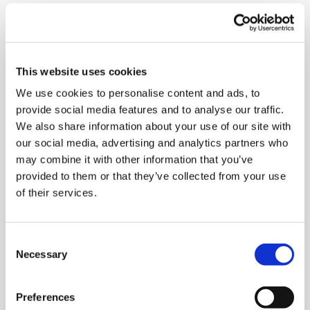
14.06.2023 | Aktuelles
Der telc-BAK-s Tag in Bad
This website uses cookies
Homburg
We use cookies to personalise content and ads, to
provide social media features and to analyse our traffic.
We also share information about your use of our site with
our social media, advertising and analytics partners who
Artikel lesen
may combine it with other information that you’ve
provided to them or that they’ve collected from your use
of their services.
12.06.2023 | Aktuelles
Consent
vhs Sprachentage in Dresden
Necessary
Selection
und Potsdam
Preferences