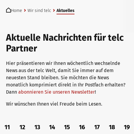
You are here:
telc Prüfungen in Bad Homburg
Deutsch für den Beruf
Qualifizierungen: Prüfen und Bewerten
Die Zukunft spricht telc
Home
Wir sind telc
Aktuelles
telc Prüfungszentrum werden
Deutschlernen mit telc Lehrwerken
Angebote für Deutschlernende
telc in der Presse
Aktuelle Nachrichten für telc
Partner
Prüfungszentrum finden
Deutsch für die Hochschule
Inhouse-Veranstaltungen
Aktuelles
Hier präsentieren wir Ihnen wöchentlich wechselnde
News aus der telc Welt, damit Sie immer auf dem
neuesten Stand bleiben. Sie möchten die News
Einstufungstest
Verlagsprogramm: Support & FAQ
ZQ BSK
Karriere
monatlich komprimiert direkt in Ihr Postfach erhalten?
Dann
abonnieren Sie unseren Newsletter
!
Wir wünschen Ihnen viel Freude beim Lesen.
Infos für Prüfungszentren
Downloadbereich
Qualifizierung Prüfungsverantwortung
Meet telc
11
12
13
14
15
16
17
18
19
telc Zertifikate DIGITAL
Infopakete
Qualifikationsphasen
Stellenangebote