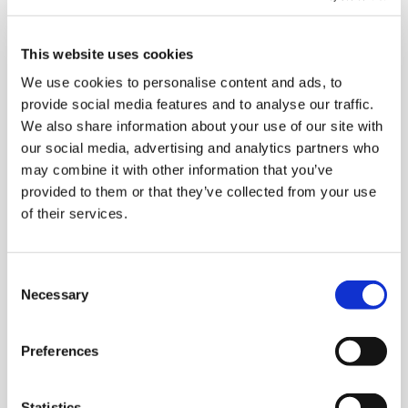
benötigen nur ein Laptop oder ein Tablet mit
Lautsprechern oder Kopfhörern sowie eine stabile
This website uses cookies
Internetverbindung.
We use cookies to personalise content and ads, to
Im nächsten Workshop erfahren Sie, wie Sie die
provide social media features and to analyse our traffic.
akademische Schreibkompetenz Ihrer Lernenden
We also share information about your use of our site with
nachhaltig schulen und studienrelevantes
our social media, advertising and analytics partners who
Textsortenwissen vermitteln. Auf Basis
may combine it with other information that you’ve
des Lehrwerks
Einfach zum Studium!
bereiten Sie Ihre
provided to them or that they’ve collected from your use
Lernenden effektiv auf verschiedene sprachliche
of their services.
Herausforderungen im Studium und auf
die Hochschulzugangsprüfung (C1) vor.
Consent
Termin: Donnerstag, 11. April 2024, ab 18 Uhr
Necessary
Selection
Referentin: Nicole Fernandes
Preferences
Anmeldung Online-Workshops 1. Halbjahr 2024
(office.com)
Statistics