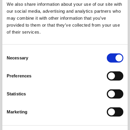
We also share information about your use of our site with
Der digitale Unterrichtsbegleiter für das
our social media, advertising and analytics partners who
Brückenelement B1/B2 bietet 100 interaktive
may combine it with other information that you’ve
Unterrichtseinheiten mit realistischen beruflichen
provided to them or that they’ve collected from your use
Szenarien. Ob im Online-Unterricht oder mit
of their services.
Whiteboard – nutzen Sie ihn flexibel mit digitalen
Zusatzübungen, Lernvideos und praktischen
Verlinkungen zu Onlineaufgaben. Der
Consent
Unterrichtsbegleiter ist sowohl als Einzel- als auch
Necessary
Selection
Gruppenlizenz erhältlich und lässt sich ideal mit
Einfach besser! 400
kombinieren.
Preferences
Online-Prüfungstraining telc Deutsch B1·B2 Pflege
Das überarbeitete Online-Prüfungstraining bereitet
gezielt auf die
telc Deutsch B1·B2 Pflege-Prüfung
vor. Mit
Statistics
15 Modulen, die sich auf Pflegesprache, Fallbeispiele
und Prüfungstechniken konzentrieren, ist es bestens
Marketing
geeignet für das Selbststudium oder als zusätzliches
Material zur Prüfungsvorbereitung.