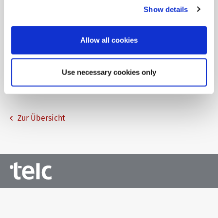
Lehrerhandbuch zu Einfach besser!
Show details
100 B1/B2 Lehrerhandbuch
Das Lehrerhandbuch bietet umfassende Unterstützung
Allow all cookies
für Berufssprachkurse und liefert detaillierte
Anleitungen zu den Lektionen des Lehrwerks. Zusätzlich
gibt es praxisnahe Tipps für Differenzierung und
Use necessary cookies only
Aussprachetraining im Unterricht.
Zur Übersicht