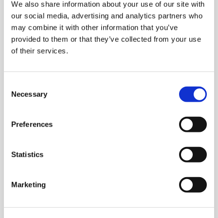
We also share information about your use of our site with
Vor allem Selbstzahler und Teilnehmende, die derzeit
our social media, advertising and analytics partners who
in den Willkommenskursen oder Landessprachkursen
may combine it with other information that you’ve
einen anerkannten Sprachnachweis brauchen, können
provided to them or that they’ve collected from your use
ab sofort die neue telc Deutsch A2·B1 Prüfung ablegen.
of their services.
Vorbereitung:
Consent
Necessary
Selection
Der telc Übungstest können Sie seit dem 28.02.23 im
telc Webshop
bestellen.
Preferences
Sie haben noch Fragen? Schicken Sie uns bitte eine E-
Statistics
Mail an:
service@telc.net
Marketing
Bei Fragen zur Prüfer- oder Bewerterlizenz schicken Sie
bitte eine E-Mail an: