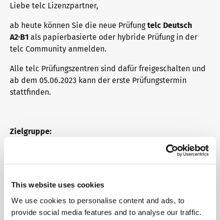
Liebe telc Lizenzpartner,
ab heute können Sie die neue Prüfung
telc Deutsch
A2·B1
als papierbasierte oder hybride Prüfung in der
telc Community anmelden.
Alle telc Prüfungszentren sind dafür freigeschalten und
ab dem 05.06.2023 kann der erste Prüfungstermin
stattfinden.
Zielgruppe:
Die Prüfung kann weltweit abgelegt werden und ist vor
allem für Deutschlernende, die in Deutschland leben
oder ihre Zuwanderung nach Deutschland vorbereiten,
This website uses cookies
einen Einbürgerungstest ablegen müssen oder ein
Zertifikat für die Berufsanerkennung nachweisen
We use cookies to personalise content and ads, to
müssen, geeignet.
provide social media features and to analyse our traffic.