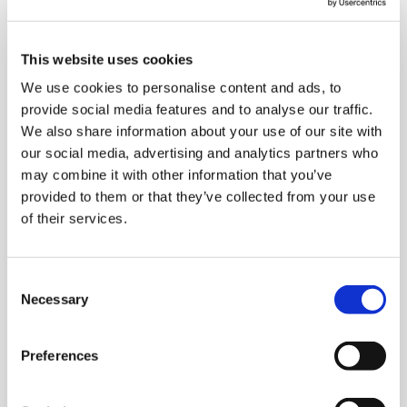
19.06.2023
Aktuelles
This website uses cookies
Let’s telc – zusammen
We use cookies to personalise content and ads, to
provide social media features and to analyse our traffic.
erfolgreich!
We also share information about your use of our site with
our social media, advertising and analytics partners who
Starten Sie Ihre Karriere bei telc und werden Sie Teil
may combine it with other information that you’ve
eines international wachsenden Bildungsanbieters mit
provided to them or that they’ve collected from your use
zahlreichen Vorteilen und einem attraktiven
of their services.
Arbeitsumfeld.
Derzeit haben wir
20 offene Stellen
zu besetzten und
Consent
freuen uns auf Ihre Bewerbung!
Necessary
Selection
Sie haben dennoch nicht das Passende gefunden und
möchten gerne telc zu Ihrem Arbeitgeber machen?
Preferences
Dann freuen wir uns auf Ihre Initiativbewerbung:
bewerbungen@telc.net