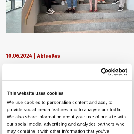
10.06.2024
Aktuelles
Digitale Prüfungen im
Fokus
This website uses cookies
We use cookies to personalise content and ads, to
Am 5. Juni 2024 begrüßte die telc gGmbH den
provide social media features and to analyse our traffic.
Landesverband der Volkshochschulen von Rheinland-
We also share information about your use of our site with
Pfalz in ihrer Hauptzentrale in Bad Homburg vor der
our social media, advertising and analytics partners who
Höhe. An dem Treffen nahmen 20 Vertreter:innen des
may combine it with other information that you’ve