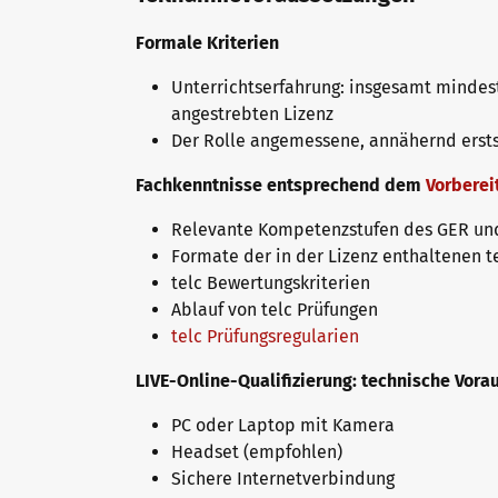
Die Zukunft spricht telc
Kontakt
Formale Kriterien
Unterrichtserfahrung: insgesamt mindest
telc in der Presse
angestrebten Lizenz
Shop
Campus
Training
Community
Der Rolle angemessene, annähernd erst
Fachkenntnisse entsprechend dem
Vorbere
Aktuelles
Relevante Kompetenzstufen des GER und
Formate der in der Lizenz enthaltenen t
telc Bewertungskriterien
Karriere
Ablauf von telc Prüfungen
telc Prüfungsregularien
Meet telc
LIVE-Online-Qualifizierung: technische Vor
PC oder Laptop mit Kamera
Headset (empfohlen)
Stellenangebote
Sichere Internetverbindung