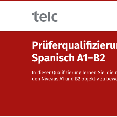
Skip to main content
Prüferqualifizieru
Sprachprüfungen
Spanisch A1−B2
telc Prüfungen digital mit DIGItelc 2.0
Lehrmaterialien
In dieser Qualifizierung lernen Sie, d
den Niveaus A1 und B2 objektiv zu bewe
Zertifikatsprüfungen
Deutsch für die Integration
Trainingsangebote
telc Remote Tests
Allgemeinsprachliches Deutsch
Fortbildungen: Unterrichten