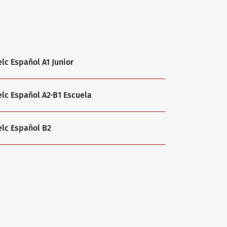
elc Español A1 Junior
elc Español A2·B1 Escuela
elc Español B2