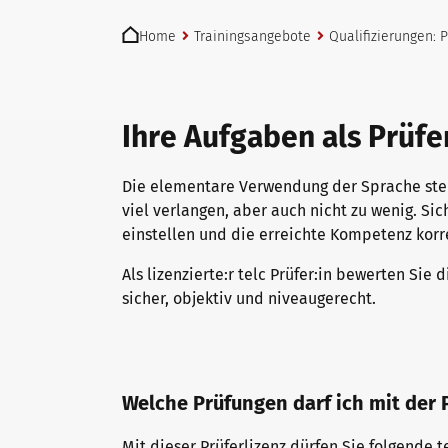
You are here:
telc Prüfungen in Bad Homburg
Deutsch für den Beruf
Qualifizierungen: Prüfen und Bewerten
Home
Trainingsangebote
Qualifizierungen:
telc Prüfungszentrum werden
Deutschlernen mit telc Lehrwerken
Angebote für Deutschlernende
Ihre Aufgaben als Prüfer
Die elementare Verwendung der Sprache stel
Prüfungszentrum finden
Deutsch für die Hochschule
Inhouse-Veranstaltungen
viel verlangen, aber auch nicht zu wenig. S
einstellen und die erreichte Kompetenz korr
Einstufungstest
Verlagsprogramm: Support & FAQ
ZQ BSK
Als lizenzierte:r telc Prüfer:in bewerten S
sicher, objektiv und niveaugerecht.
Infos für Prüfungszentren
Downloadbereich
Qualifizierung Prüfungsverantwortung
Welche Prüfungen darf ich mit der
telc Zertifikate DIGITAL
Infopakete
Qualifikationsphasen
Mit dieser Prüferlizenz dürfen Sie folgende