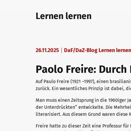
telc Prüfungen in Bad Homburg
Deutsch für den Beruf
Qualifizierungen: Prüfen und Bewerten
Lernen lernen
telc Prüfungszentrum werden
Deutschlernen mit telc Lehrwerken
Angebote für Deutschlernende
26.11.2025
DaF/DaZ-Blog Lernen lerne
Prüfungszentrum finden
Deutsch für die Hochschule
Inhouse-Veranstaltungen
Paolo Freire: Durch
Einstufungstest
Verlagsprogramm: Support & FAQ
ZQ BSK
Auf Paulo Freire (1921 –1997), einen brasili
zurück. Ein wesentliches Prinzip ist dabei, 
Man muss einen Zeitsprung in die 1960iger J
Infos für Prüfungszentren
Downloadbereich
Qualifizierung Prüfungsverantwortung
der Unterdrückten“ entwickelte. Die Mehrheit
literarisiert. Aus diesem Grund waren dies
Freire hatte zu dieser Zeit eine Professur fü
telc Zertifikate DIGITAL
Infopakete
Qualifikationsphasen