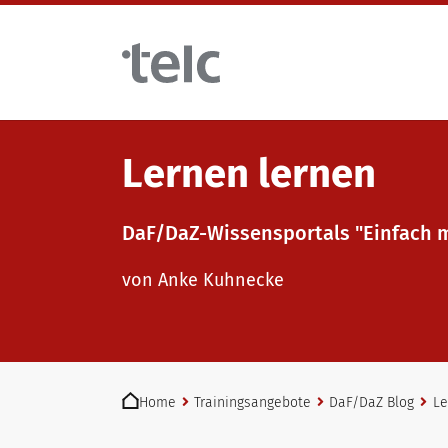
Skip to main content
Lernen lernen
Sprachprüfungen
DaF/DaZ-Wissensportals "Einfach 
telc Prüfungen digital mit DIGItelc 2.0
Lehrmaterialien
von Anke Kuhnecke
Zertifikatsprüfungen
Deutsch für die Integration
Trainingsangebote
You are here:
telc Remote Tests
Allgemeinsprachliches Deutsch
Fortbildungen: Unterrichten
Home
Trainingsangebote
DaF/DaZ Blog
Le