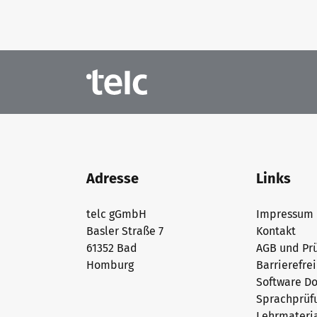
Die Zukunft spricht telc
Kontakt
telc in der Presse
Shop
Campus
Training
Community
Aktuelles
Adresse
Links
Karriere
telc gGmbH
Impressum
Basler Straße 7
Kontakt
Meet telc
61352 Bad
AGB und Prü
Homburg
Barrierefre
Software D
Stellenangebote
Sprachprüf
Lehrmateri