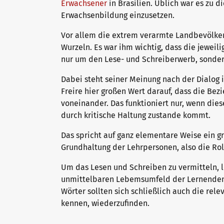
Erwachsener
in Brasilien. Üblich war es zu 
Erwachsenbildung einzusetzen.
Warum telc Zertifikate?
Trainingsformate
Vor allem die extrem verarmte Landbevölkeru
Wurzeln. Es war ihm wichtig, dass die jeweil
nur um den Lese- und Schreiberwerb, sonde
Deutsch Test für den Beruf
telc Campus
Dabei steht seiner Meinung nach der Dialog 
Freire hier großen Wert darauf, dass die Be
voneinander. Das funktioniert nur, wenn die
Verifikation von telc Zertifikaten
DaF/DaZ Blog
durch kritische Haltung zustande kommt.
Das spricht auf ganz elementare Weise ein g
Grundhaltung der Lehrpersonen, also die Rol
Sprachprüfungen: Support & FAQ
Training: Support & FAQ
Um das Lesen und Schreiben zu vermitteln, l
unmittelbaren Lebemsumfeld der Lernenden 
Wörter sollten sich schließlich auch die rel
Wir sind telc
kennen, wiederzufinden.