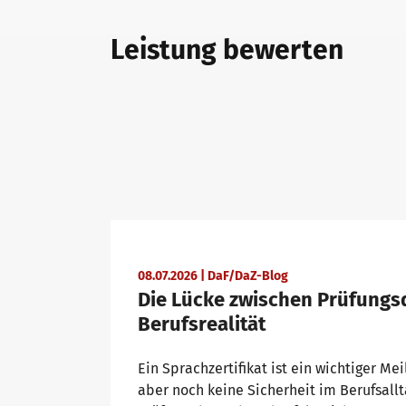
telc Prüfungen in Bad Homburg
Deutsch für den Beruf
Qualifizierungen: Prüfen und Bewerten
Leistung bewerten
telc Prüfungszentrum werden
Deutschlernen mit telc Lehrwerken
Angebote für Deutschlernende
Prüfungszentrum finden
Deutsch für die Hochschule
Inhouse-Veranstaltungen
Einstufungstest
Verlagsprogramm: Support & FAQ
ZQ BSK
08.07.2026 | DaF/DaZ-Blog
Die Lücke zwischen Prüfungs
Infos für Prüfungszentren
Downloadbereich
Qualifizierung Prüfungsverantwortung
Berufsrealität
Ein Sprachzertifikat ist ein wichtiger Mei
aber noch keine Sicherheit im Berufsall
telc Zertifikate DIGITAL
Infopakete
Qualifikationsphasen