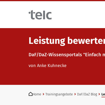
Skip to main content
Leistung bewerte
Sprachprüfungen
DaF/DaZ-Wissensportals "Einfach 
telc Prüfungen digital mit DIGItelc 2.0
Lehrmaterialien
von Anke Kuhnecke
Zertifikatsprüfungen
Deutsch für die Integration
Trainingsangebote
You are here:
telc Remote Tests
Allgemeinsprachliches Deutsch
Fortbildungen: Unterrichten
Home
Trainingsangebote
DaF/DaZ Blog
Le