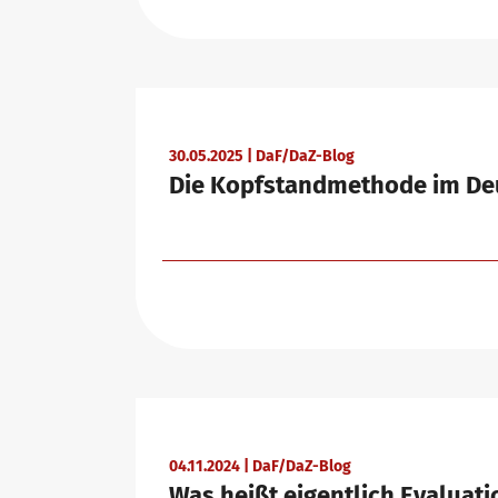
Die Zukunft spricht telc
Kontakt
telc in der Presse
Shop
Campus
Training
Community
30.05.2025 | DaF/DaZ-Blog
Die Kopfstandmethode im De
Aktuelles
Karriere
Meet telc
Stellenangebote
04.11.2024 | DaF/DaZ-Blog
Was heißt eigentlich Evaluati