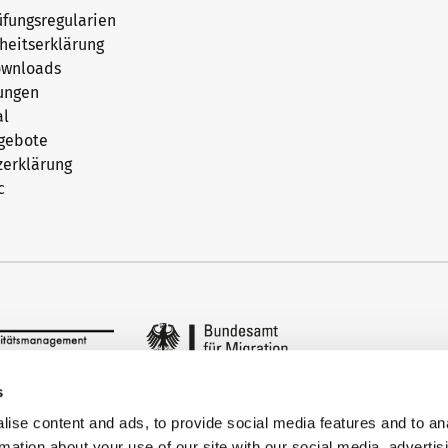
fungsregularien
iheitserklärung
ownloads
ungen
al
ngebote
zerklärung
c
s
ise content and ads, to provide social media features and to an
rmation about your use of our site with our social media, advertis