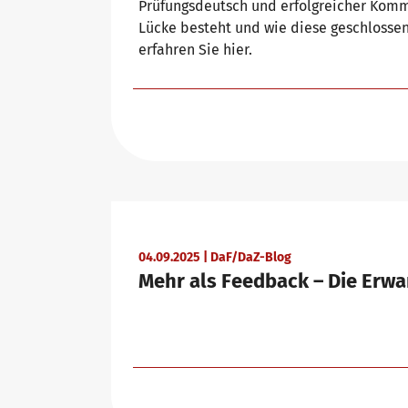
Prüfungsdeutsch und erfolgreicher Komm
Lücke besteht und wie diese geschlosse
erfahren Sie hier.
Warum telc Zertifikate?
Trainingsformate
Deutsch Test für den Beruf
telc Campus
Verifikation von telc Zertifikaten
DaF/DaZ Blog
04.09.2025 | DaF/DaZ-Blog
Sprachprüfungen: Support & FAQ
Training: Support & FAQ
Mehr als Feedback – Die Erw
Wir sind telc