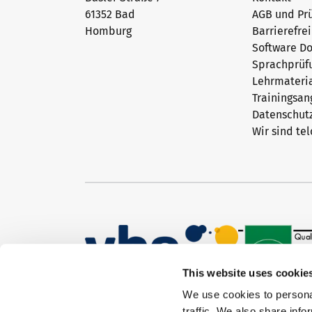
61352 Bad
AGB und Prü
Homburg
Barrierefre
Software D
Sprachprüf
Lehrmateri
Trainingsa
Datenschut
Wir sind tel
This website uses cookie
We use cookies to personal
traffic. We also share info