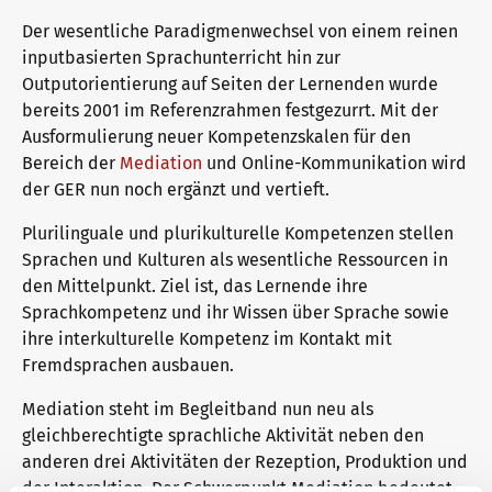
Der wesentliche Paradigmenwechsel von einem reinen
inputbasierten Sprachunterricht hin zur
Warum telc Zertifikate?
Trainingsformate
Outputorientierung auf Seiten der Lernenden wurde
bereits 2001 im Referenzrahmen festgezurrt. Mit der
Ausformulierung neuer Kompetenzskalen für den
Deutsch Test für den Beruf
telc Campus
Bereich der
Mediation
und Online-Kommunikation wird
der GER nun noch ergänzt und vertieft.
Plurilinguale und plurikulturelle Kompetenzen stellen
Verifikation von telc Zertifikaten
DaF/DaZ Blog
Sprachen und Kulturen als wesentliche Ressourcen in
den Mittelpunkt. Ziel ist, das Lernende ihre
Sprachkompetenz und ihr Wissen über Sprache sowie
Sprachprüfungen: Support & FAQ
Training: Support & FAQ
ihre interkulturelle Kompetenz im Kontakt mit
Fremdsprachen ausbauen.
Mediation steht im Begleitband nun neu als
Wir sind telc
gleichberechtigte sprachliche Aktivität neben den
anderen drei Aktivitäten der Rezeption, Produktion und
der Interaktion. Der Schwerpunkt Mediation bedeutet