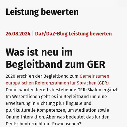
telc Prüfungen in Bad Homburg
Deutsch für den Beruf
Qualifizierungen: Prüfen und Bewerten
Leistung bewerten
telc Prüfungszentrum werden
Deutschlernen mit telc Lehrwerken
Angebote für Deutschlernende
26.08.2024
DaF/DaZ-Blog Leistung bewerten
Was ist neu im
Prüfungszentrum finden
Deutsch für die Hochschule
Inhouse-Veranstaltungen
Begleitband zum GER
2020 erschien der Begleitband zum
Gemeinsamen
Einstufungstest
Verlagsprogramm: Support & FAQ
ZQ BSK
europäischen Referenzrahmen für Sprachen (GER)
.
Damit wurden bereits bestehende GER-Skalen ergänzt.
Im Wesentlichen geht es im Begleitband um eine
Infos für Prüfungszentren
Downloadbereich
Qualifizierung Prüfungsverantwortung
Erweiterung in Richtung plurilinguale und
plurikulturelle Kompetenzen, um Mediation sowie
Online-Interaktion. Aber was bedeutet das für den
telc Zertifikate DIGITAL
Infopakete
Qualifikationsphasen
Deutschunterricht mit Erwachsenen?