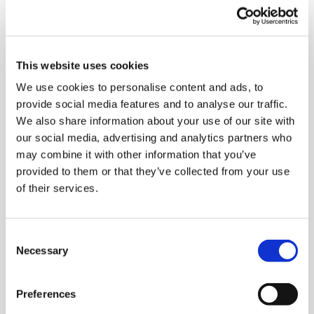
Die Zukunft spricht telc
Kontakt
zum Beispiel, dass Äußerungen an eine Person, die
etwas aufgrund von sprachlichen Problemen nicht
versteht, durch eine andere Person vermittelt werden.
This website uses cookies
telc in der Presse
Beispielsweise lautet ein Despkriptor auf dem Niveau
Shop
Campus
Training
Community
We use cookies to personalise content and ads, to
A2 so: „Kann die Informationen klar strukturierter,
provide social media features and to analyse our traffic.
kurzer einfacher Texte, die durch Bilder oder Grafiken
We also share information about your use of our site with
Aktuelles
unterstützt werden, in einfachen Sätzen mündlich
our social media, advertising and analytics partners who
wiedergeben.“ Oder: „Kann mündlich spezifische
may combine it with other information that you’ve
relevante Informationen wiedergeben, die in kurzen,
provided to them or that they’ve collected from your use
einfachen Texten Beschriftungen und Notizen zu
Karriere
of their services.
vertrauten Themen enthalten sind.“
Im Unterschied zum Übersetzen und Dolmetschen geht
Meet telc
Consent
es hier nicht darum, wortgetreu zu übertragen.
Necessary
Selection
Meditation heißt, dass die Inhalte für die Person, die
nicht versteht, angepasst werden. Und zwar so, dass sie
dann auch verstanden und verarbeitet werden können.
Stellenangebote
Preferences
Es erfolgt dabei eine Art Umwandlung von Sprache und