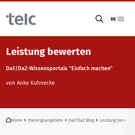
Skip to main content
DE
Sprachprüfungen
Leistung bewerten
DaF/DaZ-Wissensportals "Einfach machen"
telc Prüfungen digital mit DIGItelc 2.0
Lehrmaterialien
von Anke Kuhnecke
Zertifikatsprüfungen
Deutsch für die Integration
Trainingsangebote
You are here:
telc Remote Tests
Allgemeinsprachliches Deutsch
Fortbildungen: Unterrichten
Home
Trainingsangebote
DaF/DaZ Blog
Leistung bewerte