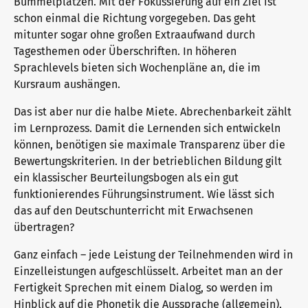
Bummelplätzen. Mit der Fokussierung auf ein Ziel ist
schon einmal die Richtung vorgegeben. Das geht
mitunter sogar ohne großen Extraaufwand durch
Warum telc Zertifikate?
Trainingsformate
Tagesthemen oder Überschriften. In höheren
Sprachlevels bieten sich Wochenpläne an, die im
Kursraum aushängen.
Deutsch Test für den Beruf
telc Campus
Das ist aber nur die halbe Miete. Abrechenbarkeit zählt
im Lernprozess. Damit die Lernenden sich entwickeln
können, benötigen sie maximale Transparenz über die
Verifikation von telc Zertifikaten
DaF/DaZ Blog
Bewertungskriterien. In der betrieblichen Bildung gilt
ein klassischer Beurteilungsbogen als ein gut
funktionierendes Führungsinstrument. Wie lässt sich
Sprachprüfungen: Support & FAQ
Training: Support & FAQ
das auf den Deutschunterricht mit Erwachsenen
übertragen?
Ganz einfach – jede Leistung der Teilnehmenden wird in
Wir sind telc
Einzelleistungen aufgeschlüsselt. Arbeitet man an der
Fertigkeit Sprechen mit einem Dialog, so werden im
Hinblick auf die Phonetik die Aussprache (allgemein),