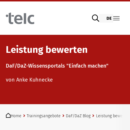
Skip to main content
DE
Sprachprüfungen
Leistung bewerten
DaF/DaZ-Wissensportals "Einfach machen"
telc Prüfungen digital mit DIGItelc 2.0
Lehrmaterialien
von Anke Kuhnecke
Zertifikatsprüfungen
Deutsch für die Integration
Trainingsangebote
You are here:
telc Remote Tests
Allgemeinsprachliches Deutsch
Fortbildungen: Unterrichten
Home
Trainingsangebote
DaF/DaZ Blog
Leistung bewerte