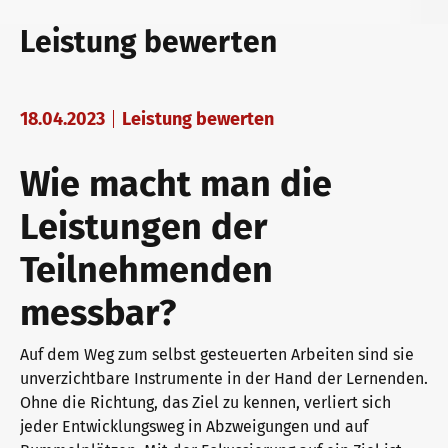
telc Prüfungen in Bad Homburg
Deutsch für den Beruf
Qualifizierungen: Prüfen und Bewerten
Leistung bewerten
telc Prüfungszentrum werden
Deutschlernen mit telc Lehrwerken
Angebote für Deutschlernende
18.04.2023
Leistung bewerten
Wie macht man die
Prüfungszentrum finden
Deutsch für die Hochschule
Inhouse-Veranstaltungen
Leistungen der
Teilnehmenden
Einstufungstest
Verlagsprogramm: Support & FAQ
ZQ BSK
messbar?
Infos für Prüfungszentren
Downloadbereich
Qualifizierung Prüfungsverantwortung
Auf dem Weg zum selbst gesteuerten Arbeiten sind sie
unverzichtbare Instrumente in der Hand der Lernenden.
Ohne die Richtung, das Ziel zu kennen, verliert sich
jeder Entwicklungsweg in Abzweigungen und auf
telc Zertifikate DIGITAL
Infopakete
Qualifikationsphasen