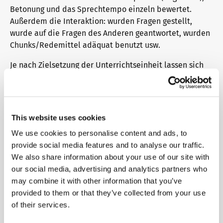
Die Zukunft spricht telc
Kontakt
Betonung und das Sprechtempo einzeln bewertet.
Außerdem die Interaktion: wurden Fragen gestellt,
wurde auf die Fragen des Anderen geantwortet, wurden
Chunks/Redemittel adäquat benutzt usw.
telc in der Presse
Shop
Campus
Training
Community
Je nach Zielsetzung der Unterrichtseinheit lassen sich
so auch die Korrektheit (z.B. Verbstellung,
Aktuelles
Verbkonjugation, Artikel, Konjunktionen), das
Globalthema (wurde über das Thema gesprochen,
wurden Informationen ausgetauscht usw.) oder auch der
This website uses cookies
Wortschatz bewerten (wurde der neue Wortschatz
Karriere
We use cookies to personalise content and ads, to
benutzt, wie wurde er benutzt – skalierende Bewertung
provide social media features and to analyse our traffic.
usw.).
We also share information about your use of our site with
Meet telc
Das darf durchaus wie eine Checkliste in der
our social media, advertising and analytics partners who
Autoreparatur aussehen – mit einem Feld für „Ja“ oder
may combine it with other information that you’ve
„Nein“ am Ende. Aber auch skalierende Einschätzungen
provided to them or that they’ve collected from your use
sind sinnvoll, bei denen die Teilnehmenden von
of their services.
Stellenangebote
„unzureichend“/“gar nicht“ bis hin zu „sehr gut“