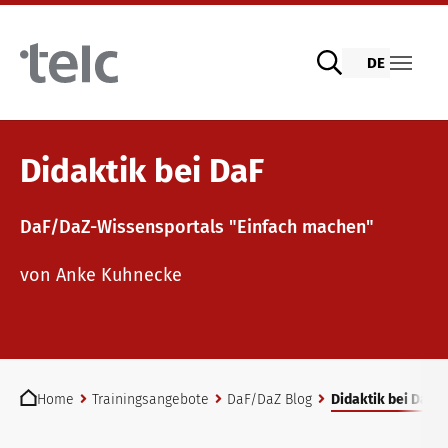
Skip to main content
DE
Sprachprüfungen
Didaktik bei DaF
DaF/DaZ-Wissensportals "Einfach machen"
telc Prüfungen digital mit DIGItelc 2.0
Lehrmaterialien
von Anke Kuhnecke
Zertifikatsprüfungen
Deutsch für die Integration
Trainingsangebote
You are here:
telc Remote Tests
Allgemeinsprachliches Deutsch
Fortbildungen: Unterrichten
Home
Trainingsangebote
DaF/DaZ Blog
Didaktik bei DaF