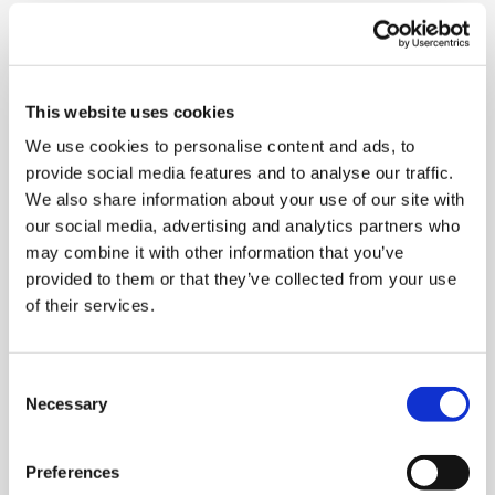
Satzklammer bevorstehen, aber sie behalten das
Die Zukunft spricht telc
Kontakt
natürlich für sich. Denn beim induktiven Vorgehen
finden die Teilnehmenden
die Regel von ganz allein
.
telc in der Presse
Im Fall der Freundinnnen können die Teilnehmenden
This website uses cookies
Shop
Campus
Training
Community
nun die Aufgabe erhalten, im Dialog herauszusuchen,
We use cookies to personalise content and ads, to
was Freundin A und B jeweils gemacht haben. Auch die
provide social media features and to analyse our traffic.
Aufgabe an die Lernenden ist also in die
Aktuelles
We also share information about your use of our site with
kommunikative Situation eingebettet. Gemeinsam soll
our social media, advertising and analytics partners who
nun über vergangenen Aktivitäten gesprochen werden
may combine it with other information that you’ve
und der/ die Kursleitende lässt die Teilnehmenden erst
provided to them or that they’ve collected from your use
Karriere
einmal im Nichtschwimmerbecken herumprobieren.
of their services.
In dieser Phase ist der Lernprozess offen. Jede Gruppe
und jede/-r Teilnehmende lernt anders. Manche werden
Meet telc
Consent
ohne Probleme die Aktivitäten heraussuchen und
Necessary
Selection
aufschreiben. Einfach imitativ, sozusagen aus einem
Bauchgefühl heraus. Möglicherweise gibt es aber auch
Stellenangebote
Preferences
mindestens eine/-n Teilnehmende*-n, die/der an