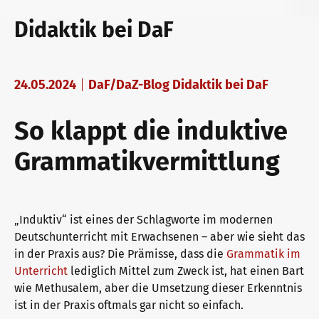
telc Prüfungen in Bad Homburg
Deutsch für den Beruf
Qualifizierungen: Prüfen und Bewerten
Didaktik bei DaF
telc Prüfungszentrum werden
Deutschlernen mit telc Lehrwerken
Angebote für Deutschlernende
24.05.2024
DaF/DaZ-Blog Didaktik bei DaF
So klappt die induktive
Prüfungszentrum finden
Deutsch für die Hochschule
Inhouse-Veranstaltungen
Grammatikvermittlung
Einstufungstest
Verlagsprogramm: Support & FAQ
ZQ BSK
„Induktiv“ ist eines der Schlagworte im modernen
Deutschunterricht mit Erwachsenen – aber wie sieht das
Infos für Prüfungszentren
Downloadbereich
Qualifizierung Prüfungsverantwortung
in der Praxis aus? Die Prämisse, dass die
Grammatik im
Unterricht
lediglich Mittel zum Zweck ist, hat einen Bart
wie Methusalem, aber die Umsetzung dieser Erkenntnis
ist in der Praxis oftmals gar nicht so einfach.
telc Zertifikate DIGITAL
Infopakete
Qualifikationsphasen