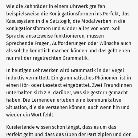
Wie die Zahnräder in einem Uhrwerk greifen
beispielsweise die Konjugationsformen ins Perfekt, das
Warum telc Zertifikate?
Trainingsformate
Kasussystem in die Satzlogik, die Modalverben in die
Konjugationsformen und wieder alles von vorn. Soll
Sprache ansatzweise funktionieren, müssen
Sprechende Fragen, Aufforderungen oder Wünsche auch
Deutsch Test für den Beruf
telc Campus
als solche kenntlich machen können und das geht eben
nur mit der regelrechten Grammatik.
Verifikation von telc Zertifikaten
DaF/DaZ Blog
In heutigen Lehrwerken wird Grammatik in der Regel
induktiv vermittelt. Ein grammatisches Phänomen ist in
einen Hör- oder Lesetext eingebettet. Zwei Freundinnen
unterhalten sich z.B. darüber, was sie gestern gemacht
Sprachprüfungen: Support & FAQ
Training: Support & FAQ
haben. Die Lernenden erleben eine kommunikative
Situation, die sie verstehen können, auch wenn hin und
wieder ein Wort fehlt.
Wir sind telc
Kursleitende wissen schon längst, dass es um das
Perfekt geht und dass das Üben der Partizipien und der