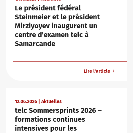
Le président fédéral
Steinmeier et le président
Pourquoi les certificats telc ?
Formation : Assistance et FAQ
Lettre d'information
Mirziyoyev inaugurent un
centre d'examen telc à
Samarcande
Vérification des certificats telc
Salles de conférence à Bad Homburg
Examens de langue : assistance et FAQ
Contact
Lire l'article
boutique
Campus
formation
Community
12.06.2026 | Aktuelles
telc Sommersprints 2026 –
formations continues
intensives pour les