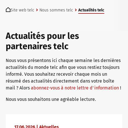
You are here:
Examens telc à Bad Homburg
Allemand professionnel
Qualifications : évaluer et examiner
L'avenir parle telc
Site web telc
Nous sommes telc
Actualités telc
Devenir centre d’examen telc
Apprentissage de l’allemand avec les manuels telc
Événements en interne
telc dans la presse
Actualités pour les
partenaires telc
Trouver un centre d’examen
Allemand pour l’université
ZQ BSK
Actualités telc
Nous vous présentons ici chaque semaine les dernières
actualités du monde telc afin que vous restiez toujours
informé. Vous souhaitez recevoir chaque mois un
Test de placement
Programme éditorial : Assistance & FAQ
Qualification Responsabilité des examens
Carrière
résumé des actualités directement dans votre boîte
mail ? Alors
abonnez-vous à notre lettre d'information
!
Nous vous souhaitons une agréable lecture.
Informations pour les centres d'examen
Zone de téléchargement
Phases de qualification
Rencontrez telc
Certificats telc DIGITAL
Dossiers d’information
Formats de formation
Offres d’emploi
17.06.2026 | Aktuelles