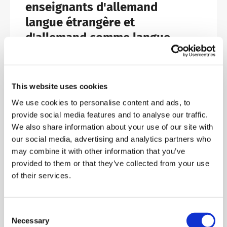
enseignants d'allemand
langue étrangère et
d'allemand comme langue
seconde
À vos marques, prêts, partez !
This website uses cookies
We use cookies to personalise content and ads, to
Lire l'article
provide social media features and to analyse our traffic.
We also share information about your use of our site with
our social media, advertising and analytics partners who
may combine it with other information that you’ve
09.06.2026 | Aktuelles
provided to them or that they’ve collected from your use
of their services.
Le programme de formation
telc pour les enseignants
2026/2 est désormais
Consent
Necessary
disponible !
Selection