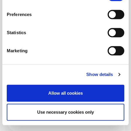
L'allemand dans le monde du travail et dans
Preferences
les domaines spécialisés – Enseigner aux
professionnels
Statistics
Lire l'article
Marketing
Show details
Vous ne voulez rien manquer ?
Allow all cookies
Alors inscrivez-vous dès maintenant à la lettre
d'information telc, c'est simple et rapide.
Use necessary cookies only
Vers la newsletter telc