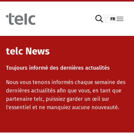
Skip to main content
FR
Examens de langue
telc News
Toujours informé des dernières actualités
Examens numériques telc avec DIGItelc 2.0
Matériel pédagogique
Nous vous tenons informés chaque semaine des
dernières actualités afin que vous, en tant que
Examens de certification
Allemand pour l’intégration
Offres de formation
partenaire telc, puissiez garder un œil sur
l'essentiel et ne manquiez aucune nouveauté.
Tests à distance telc
Allemand langue générale
Formations continues : Enseignement
Nous sommes telc