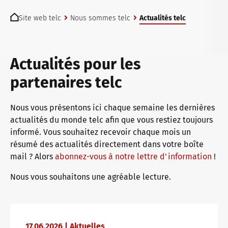
You are here:
Examens telc à Bad Homburg
Allemand professionnel
Qualifications : évaluer et examiner
L'avenir parle telc
Site web telc
Nous sommes telc
Actualités telc
Devenir centre d’examen telc
Apprentissage de l’allemand avec les manuels telc
Événements en interne
telc dans la presse
Actualités pour les
partenaires telc
Trouver un centre d’examen
Allemand pour l’université
ZQ BSK
Actualités telc
Nous vous présentons ici chaque semaine les dernières
actualités du monde telc afin que vous restiez toujours
informé. Vous souhaitez recevoir chaque mois un
Test de placement
Programme éditorial : Assistance & FAQ
Qualification Responsabilité des examens
Carrière
résumé des actualités directement dans votre boîte
mail ? Alors
abonnez-vous à notre lettre d'information
!
Nous vous souhaitons une agréable lecture.
Informations pour les centres d'examen
Zone de téléchargement
Phases de qualification
Rencontrez telc
Certificats telc DIGITAL
Dossiers d’information
Formats de formation
Offres d’emploi
17.06.2026 | Aktuelles