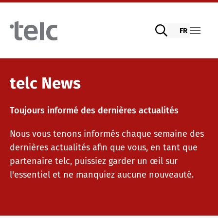
Skip to main content
FR
Examens de langue
telc News
Toujours informé des dernières actualités
Examens numériques telc avec DIGItelc 2.0
Matériel pédagogique
Nous vous tenons informés chaque semaine des
dernières actualités afin que vous, en tant que
Examens de certification
Allemand pour l’intégration
Offres de formation
partenaire telc, puissiez garder un œil sur
l'essentiel et ne manquiez aucune nouveauté.
Tests à distance telc
Allemand langue générale
Formations continues : Enseignement
Nous sommes telc