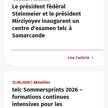
Le président fédéral
Steinmeier et le président
Pourquoi les certificats telc ?
Formation : Assistance et FAQ
Lettre d'information
Mirziyoyev inaugurent un
centre d'examen telc à
Samarcande
Vérification des certificats telc
Salles de conférence à Bad Homburg
Examens de langue : assistance et FAQ
Contact
Lire l'article
boutique
Campus
formation
Community
12.06.2026 | Aktuelles
telc Sommersprints 2026 –
formations continues
intensives pour les