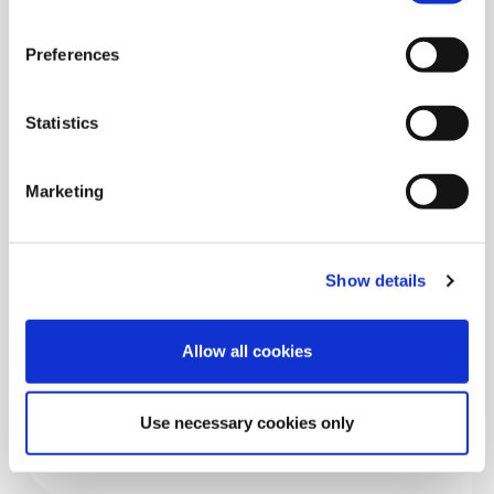
L'allemand dans le monde du travail et dans
Preferences
les domaines spécialisés – Enseigner aux
professionnels
Statistics
Lire l'article
Marketing
Show details
Vous ne voulez rien manquer ?
Allow all cookies
Alors inscrivez-vous dès maintenant à la lettre
d'information telc, c'est simple et rapide.
Use necessary cookies only
Vers la newsletter telc