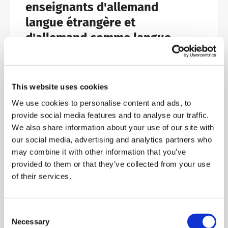
enseignants d'allemand
langue étrangère et
d'allemand comme langue
seconde
À vos marques, prêts, partez !
This website uses cookies
We use cookies to personalise content and ads, to
Lire l'article
provide social media features and to analyse our traffic.
We also share information about your use of our site with
our social media, advertising and analytics partners who
may combine it with other information that you’ve
09.06.2026 | Aktuelles
provided to them or that they’ve collected from your use
of their services.
Le programme de formation
telc pour les enseignants
2026/2 est désormais
Consent
Necessary
disponible !
Selection