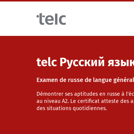
Skip to main content
Examens de langue
telc Русский язы
Examens numériques telc avec DIGItelc 2.0
Examen de russe de langue généra
Démontrer ses aptitudes en russe à l'écri
Examens de certification
au niveau A2. Le certificat atteste de
des situations quotidiennes.
Tests à distance telc