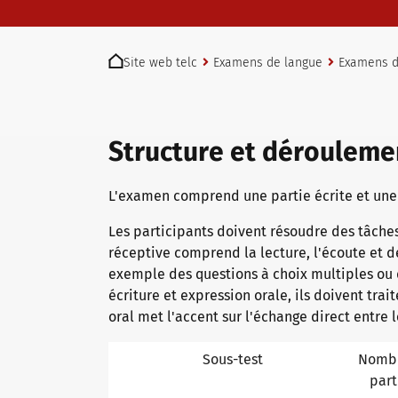
Examens telc à Bad Homburg
You are here:
Site web telc
Examens de langue
Examens de
Devenir centre d’examen telc
Structure et dérouleme
Trouver un centre d’examen
L'examen comprend une partie écrite et une 
Les participants doivent résoudre des tâches
Test de placement
réceptive comprend la lecture, l'écoute et d
exemple des questions à choix multiples ou 
écriture et expression orale, ils doivent trai
Informations pour les centres d'examen
oral met l'accent sur l'échange direct entre 
Sous-test
Nomb
part
Certificats telc DIGITAL