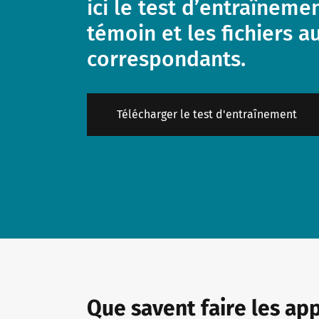
ici le test d’entraînem
témoin et les fichiers a
Dossiers d’information
Formats de formation
Offres d’emploi
correspondants.
Formation : Assistance et FAQ
Lettre d'information
Télécharger le test d'entraînement
Salles de conférence à Bad Homburg
Que savent faire les ap