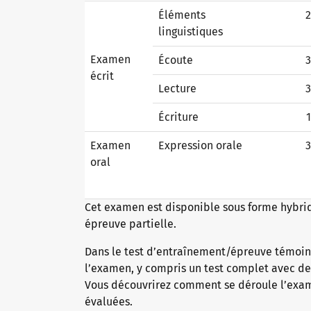
Éléments
2
linguistiques
Pourquoi les certificats telc ?
Examen
Écoute
3
écrit
Lecture
3
Vérification des certificats telc
Écriture
1
Examen
Expression orale
3
Examens de langue : assistance et FAQ
oral
Cet examen est disponible sous forme hybride
Matériel pédagogique
épreuve partielle.
Dans le test d’entraînement/épreuve témoin,
Allemand pour l’intégration
Offres de formation
l’examen, y compris un test complet avec des
Vous découvrirez comment se déroule l’exam
évaluées.