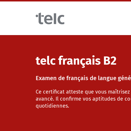
Skip to main content
Examens de langue
telc français B2
Examens numériques telc avec DIGItelc 2.0
Examen de français de langue géné
Ce certificat atteste que vous maîtrisez
Examens de certification
avancé. Il confirme vos aptitudes de c
quotidiennes.
Tests à distance telc