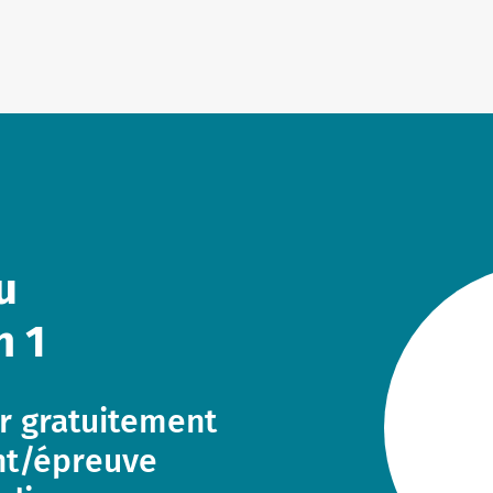
s telc
u
n 1
r gratuitement
ent/épreuve