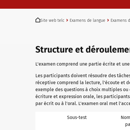
Examens telc à Bad Homburg
You are here:
Site web telc
Examens de langue
Examens de
Devenir centre d’examen telc
Structure et dérouleme
Trouver un centre d’examen
L'examen comprend une partie écrite et une
Les participants doivent résoudre des tâches
Test de placement
réceptive comprend la lecture, l'écoute et d
exemple des questions à choix multiples ou 
écriture et expression orale, les participant
Informations pour les centres d'examen
par écrit ou à l'oral. L'examen oral met l'ac
Sous-test
Nom
pa
Certificats telc DIGITAL