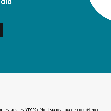
udio
r les langues (CECR) définit six niveaux de compétence