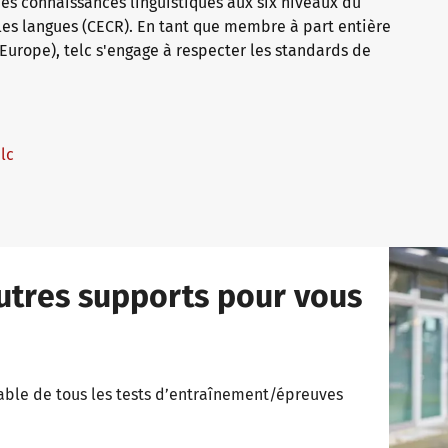
s connaissances linguistiques aux six niveaux du
s langues (CECR). En tant que membre à part entière
 Europe), telc s'engage à respecter les standards de
telc
utres supports pour vous
mable de tous les tests d’entraînement/épreuves