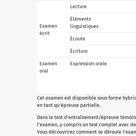
Lecture
Éléments
Pourquoi les certificats telc ?
Examen
linguistiques
écrit
Écoute
Vérification des certificats telc
Écriture
Examen
Expression orale
Examens de langue : assistance et FAQ
oral
Matériel pédagogique
Cet examen est disponible sous forme hybrid
en tant qu'épreuve partielle.
Allemand pour l’intégration
Offres de formation
Dans le test d’entraînement/épreuve témoin,
l’examen, y compris un test complet avec des
Vous découvrirez comment se déroule l’exam