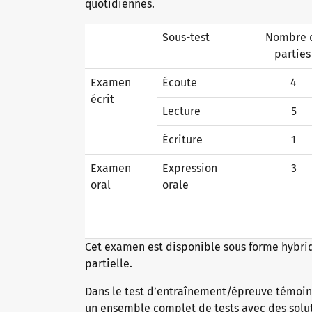
quotidiennes.
Sous-test
Nombre 
Pourquoi les certificats telc ?
partie
Examen
Écoute
4
écrit
Vérification des certificats telc
Lecture
5
Écriture
1
Examens de langue : assistance et FAQ
Examen
Expression
3
oral
orale
Matériel pédagogique
Cet examen est disponible sous forme hybride
partielle.
Allemand pour l’intégration
Offres de formation
Dans le test d’entraînement/épreuve témoin,
un ensemble complet de tests avec des solut