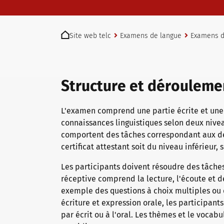
Examens telc à Bad Homburg
You are here:
Site web telc
Examens de langue
Examens de
Devenir centre d’examen telc
Structure et dérouleme
Trouver un centre d’examen
L'examen comprend une partie écrite et une 
connaissances linguistiques selon deux nive
comportent des tâches correspondant aux de
Test de placement
certificat attestant soit du niveau inférieur
Les participants doivent résoudre des tâches
Informations pour les centres d'examen
réceptive comprend la lecture, l'écoute et 
exemple des questions à choix multiples ou d
écriture et expression orale, les participant
par écrit ou à l'oral. Les thèmes et le vocab
Certificats telc DIGITAL