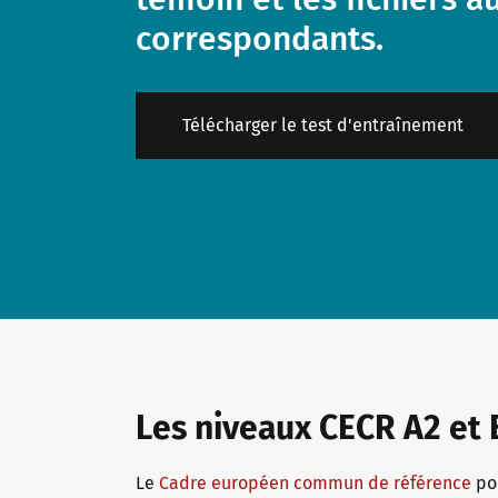
correspondants.
Télécharger le test d'entraînement
Les niveaux CECR A2 et 
Le
Cadre européen commun de référence
pou