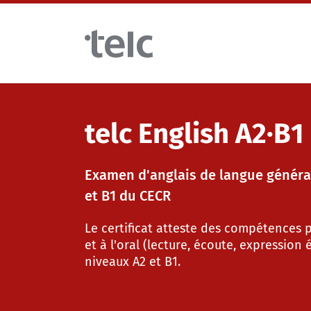
Skip to main content
Examens de langue
telc English A2∙B1
Examens numériques telc avec DIGItelc 2.0
Examen d'anglais de langue général
et B1 du CECR
Examens de certification
Le certificat atteste des compétences pr
et à l'oral (lecture, écoute, expression 
niveaux A2 et B1.
Tests à distance telc