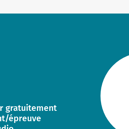
r gratuitement
ent/épreuve
udio