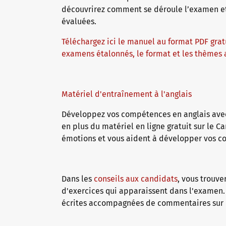
Allemand langue générale
Formations continues : Enseignement
Nous sommes telc
découvrirez comment se déroule l’examen et
évaluées.
Téléchargez ici le manuel au format PDF gratu
Allemand professionnel
Qualifications : évaluer et examiner
L'avenir parle telc
Contact
examens étalonnés, le format et les thèmes
Apprentissage de l’allemand avec les manuel
Événements en interne
telc dans la presse
Matériel d'entraînement à l'anglais
boutique
Campus
formation
Community
Développez vos compétences en anglais avec 
en plus du matériel en ligne gratuit sur le C
Allemand pour l’université
ZQ BSK
Actualités telc
émotions et vous aident à développer vos 
Programme éditorial : Assistance & FAQ
Qualification Responsabilité des examens
Carrière
Dans les
conseils aux candidats
, vous trouve
d'exercices qui apparaissent dans l'examen
écrites accompagnées de commentaires sur l
Zone de téléchargement
Phases de qualification
Rencontrez telc