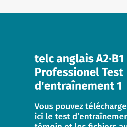
Dossiers d’information
Formats de formation
Offres d’emploi
Formation : Assistance et FAQ
Lettre d'information
telc anglais A2∙B1
Salles de conférence à Bad Homburg
Professionel Test
d'entraînement 1
Vous pouvez télécharge
ici le test d’entraînem
témoin et les fichiers a