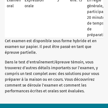
Examen
Expression
3
env. 15
En règle
Allemand langue générale
Formations continues : Enseignement
Nous sommes telc
oral
orale
générale, 2
participant
20 minutes
Allemand professionnel
Qualifications : évaluer et examiner
L'avenir parle telc
Contact
de temps
de
préparatio
Cet examen est disponible sous forme hybride et en
Apprentissage de l’allemand avec les manuels telc
Événements en interne
telc dans la presse
boutique
examen sur papier. Il peut être passé en tant que
Campus
formation
Community
épreuve partielle.
Allemand pour l’université
ZQ BSK
Actualités telc
Dans le test d’entraînement/épreuve témoin, vous
trouverez d’autres détails importants sur l’examen, y
compris un test complet avec des solutions pour vous
préparer à la maison ou en cours. Vous découvrirez
Programme éditorial : Assistance & FAQ
Qualification Responsabilité des examens
Carrière
comment se déroule l’examen et comment les
performances écrites et orales sont évaluées.
Zone de téléchargement
Phases de qualification
Rencontrez telc