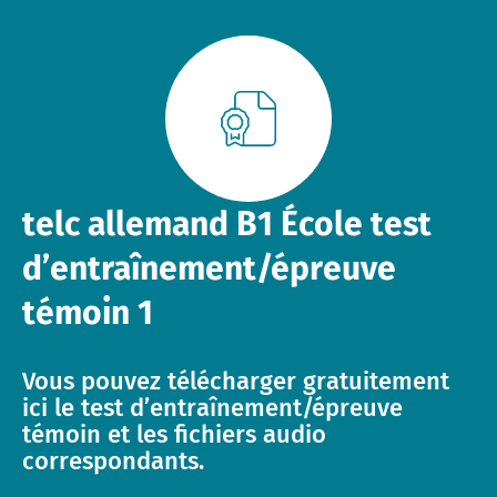
Dossiers d’information
Formats de formation
Offres d’emploi
Formation : Assistance et FAQ
Lettre d'information
telc allemand B1 École test
Salles de conférence à Bad Homburg
d’entraînement/épreuve
témoin 1
Vous pouvez télécharger gratuitement
ici le test d’entraînement/épreuve
témoin et les fichiers audio
correspondants.