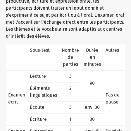
productive, écriture et expression orale, les
participants doivent traiter un input donné et
s'exprimer à ce sujet par écrit ou à l'oral. L'examen oral
Pourquoi les certificats telc ?
met l'accent sur l'échange direct entre les participants.
Les thèmes et le vocabulaire sont adaptés aux centres
d'intérêt des élèves.
Vérification des certificats telc
Sous-test
Nombre
Durée
Autres
de
en
parties
minutes
Examens de langue : assistance et FAQ
Lecture
3
90
Éléments
2
Matériel pédagogique
Examen
Pas de
linguistiques
écrit
pause
Écoute
3
env. 30
Allemand pour l’intégration
Offres de formation
Écriture
1
30