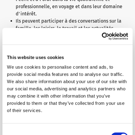
professionnelle, en voyage et dans leur domaine
d'intérêt.
Ils peuvent participer à des conversations sur la
famille, les loisirs, le travail et les actualités,
raconter des expériences, décrire des objectifs et
justifier leurs opinions.
Ils peuvent utiliser correctement la grammaire et
la langue en général et comprendre des textes
This website uses cookies
simples sur des sujets familiers ou rédiger des
We use cookies to personalise content and ads, to
textes simples et cohérents.
provide social media features and to analyse our traffic.
We also share information about your use of our site with
our social media, advertising and analytics partners who
Pourquoi choisir les examens
may combine it with other information that you’ve
de langue telc ?
provided to them or that they’ve collected from your use
of their services.
Les certificats telc sont reconnus à l'échelle
internationale par les écoles, les universités, les
Consent
employeurs et les autorités comme preuve des