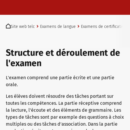
Examens telc à Bad Homburg
You are here:
Site web telc
Examens de langue
Examens de certification
Devenir centre d’examen telc
Structure et déroulement de
Trouver un centre d’examen
l'examen
L'examen comprend une partie écrite et une partie
Test de placement
orale.
Les élèves doivent résoudre des tâches portant sur
Informations pour les centres d'examen
toutes les compétences. La partie réceptive comprend
la lecture, l'écoute et des éléments de grammaire. Les
types de tâches sont par exemple des questions à choix
multiples ou des tâches d'association. Dans la partie
Certificats telc DIGITAL