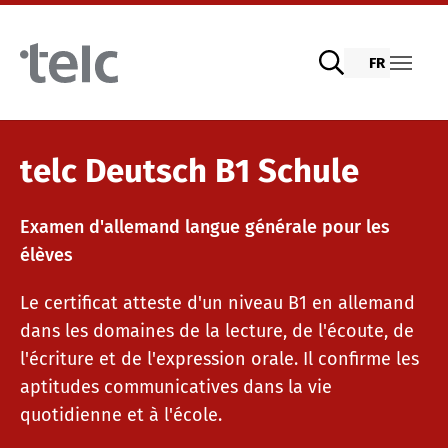
Skip to main content
FR
Examens de langue
telc Deutsch B1 Schule
Examen d'allemand langue générale pour les
Examens numériques telc avec DIGItelc 2.0
élèves
Le certificat atteste d'un niveau B1 en allemand
Examens de certification
dans les domaines de la lecture, de l'écoute, de
l'écriture et de l'expression orale. Il confirme les
aptitudes communicatives dans la vie
Tests à distance telc
quotidienne et à l'école.