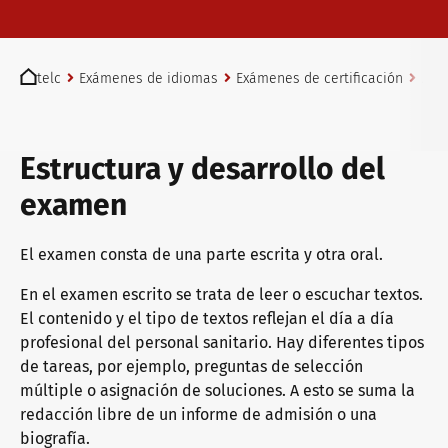
Exámenes telc en Bad Homburg
You are here:
telc
Exámenes de idiomas
Exámenes de certificación
Ale
Convertirse en centro examinador telc
Estructura y desarrollo del
Encontrar un centro examinador
examen
El examen consta de una parte escrita y otra oral.
Examen de nivelación
En el examen escrito se trata de leer o escuchar textos.
El contenido y el tipo de textos reflejan el día a día
profesional del personal sanitario. Hay diferentes tipos
Información para centros examinadores
de tareas, por ejemplo, preguntas de selección
múltiple o asignación de soluciones. A esto se suma la
redacción libre de un informe de admisión o una
Certificados telc DIGITAL
biografía.