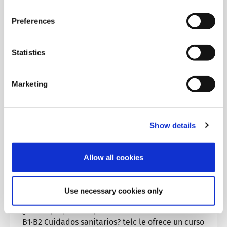
Más información sobre las normas de calidad de telc
Preferences
Statistics
Marketing
Show details
Preparación para el examen
Allow all cookies
Alemán B1∙B2 Cuidados
sanitarios en línea en directo
Use necessary cookies only
¿Desea prepararse para el examen telc Alemán
B1∙B2 Cuidados sanitarios? telc le ofrece un curso