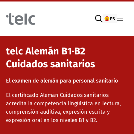
Skip to main content
ES
Exámenes de idiomas
telc Alemán B1∙B2
Cuidados sanitarios
Exámenes digitales telc con DIGItelc 2.0
El examen de alemán para personal sanitario
El certificado Alemán Cuidados sanitarios
Exámenes de certificación
acredita la competencia lingüística en lectura,
comprensión auditiva, expresión escrita y
Exámenes telc remotos
expresión oral en los niveles B1 y B2.