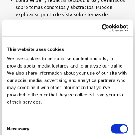
Comprender y redactar textos claros y detallados
sobre temas concretos y abstractos. Pueden
explicar su punto de vista sobre temas de
actualidad, indicando las ventajas y desventajas
de las diferentes opciones.
¿Por qué debería elegir los
This website uses cookies
exámenes de idiomas telc?
We use cookies to personalise content and ads, to
provide social media features and to analyse our traffic.
We also share information about your use of our site with
Los certificados telc son reconocidos
our social media, advertising and analytics partners who
internacionalmente por escuelas, universidades,
may combine it with other information that you’ve
empresas y organismos oficiales como prueba del
provided to them or that they’ve collected from your use
conocimiento del idioma en los seis niveles del Marco
of their services.
Común Europeo de Referencia (MCER). Como miembro
de pleno derecho de la ALTE (Association of Language
Testers in Europe), telc se ha comprometido a cumplir
Consent
con las normas de calidad internacionales.
Necessary
Selection