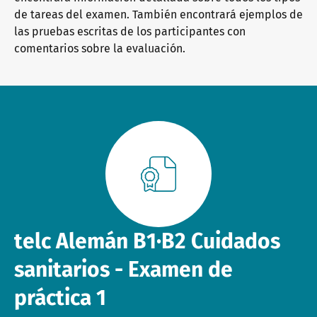
de tareas del examen. También encontrará ejemplos de
las pruebas escritas de los participantes con
Paquetes informativos
telc Campus
Ofertas de empleo
comentarios sobre la evaluación.
Formación: ayuda y preguntas frecuentes
Boletín informativo
Salas de conferencias en Bad Homburg
telc Alemán B1∙B2 Cuidados
sanitarios - Examen de
práctica 1