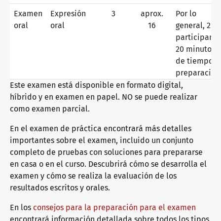
Alemán general
Formación continua: enseñanza
Somos telc
Examen
Expresión
3
aprox.
Por lo
oral
oral
16
general, 2
participante
Alemán orientado a la práctica profesional
Cualificaciones: examinar y evaluar
El futuro habla telc
Contacto
20 minutos
de tiempo d
preparación
Este examen está disponible en formato digital,
Aprendizaje del alemán con los libros de texto de telc
Eventos internos
telc en la prensa
Tienda
Campus
Formación
Comunidad
híbrido y en examen en papel. NO se puede realizar
como examen parcial.
Alemán orientado a la educación superior
Cualificación para responsables del examen
Novedades
En el examen de práctica encontrará más detalles
importantes sobre el examen, incluido un conjunto
completo de pruebas con soluciones para prepararse
en casa o en el curso. Descubrirá cómo se desarrolla el
Programa editorial: ayuda y preguntas frecuentes
Fases de cualificación
Carrera profesional
examen y cómo se realiza la evaluación de los
resultados escritos y orales.
Área de descargas
Formatos de formación
Conozca telc
En los
consejos para la preparación para el examen
encontrará información detallada sobre todos los tipos