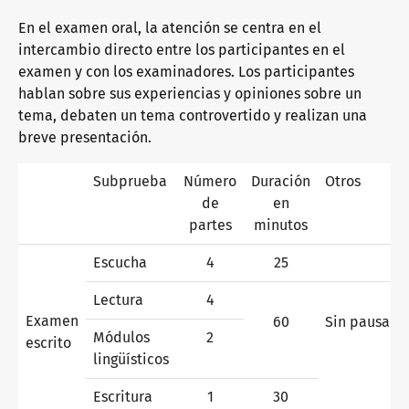
En el examen oral, la atención se centra en el
intercambio directo entre los participantes en el
¿Por qué los certificados telc?
examen y con los examinadores. Los participantes
hablan sobre sus experiencias y opiniones sobre un
tema, debaten un tema controvertido y realizan una
Verificación de certificados telc
breve presentación.
Subprueba
Número
Duración
Otros
de
en
Exámenes de idiomas: ayuda y preguntas frecuentes
partes
minutos
Escucha
4
25
Material didáctico
Lectura
4
Examen
60
Sin pausa
Módulos
2
escrito
Alemán orientado a la integración
Oferta de formación
lingüísticos
Escritura
1
30