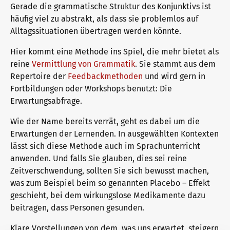
Gerade die grammatische Struktur des Konjunktivs ist
häufig viel zu abstrakt, als dass sie problemlos auf
Alltagssituationen übertragen werden könnte.
Why telc certificates?
Campus
Hier kommt eine Methode ins Spiel, die mehr bietet als
reine
Vermittlung von Grammatik
. Sie stammt aus dem
Verification of telc certificates
DaF/DaZ Knowledge Portal
Repertoire der
Feedbackmethoden
und wird gern in
Fortbildungen oder Workshops benutzt: Die
Erwartungsabfrage.
Language examinations: support & FAQ
Support & FAQs – Training
Wie der Name bereits verrät, geht es dabei um die
Erwartungen der Lernenden. In ausgewählten Kontexten
lässt sich diese Methode auch im Sprachunterricht
We are telc
anwenden. Und falls Sie glauben, dies sei reine
Zeitverschwendung, sollten Sie sich bewusst machen,
was zum Beispiel beim so genannten Placebo – Effekt
geschieht, bei dem wirkungslose Medikamente dazu
The future speaks telc
Contact
beitragen, dass Personen gesunden.
Klare Vorstellungen von dem, was uns erwartet, steigern