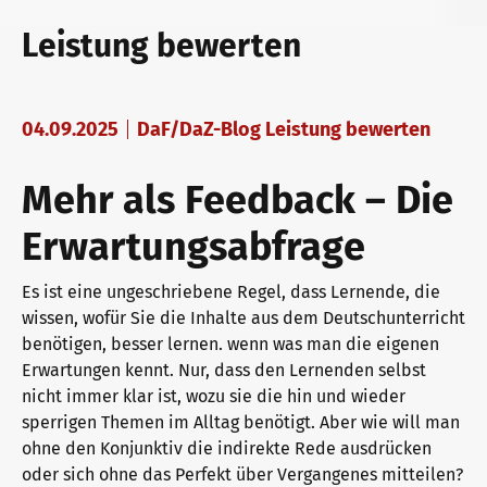
telc exams in Bad Homburg
Teaching materials for Business and Vocational German
Examining and rating - qualifications
Leistung bewerten
Become a telc Examination Centre
Learning German with telc
In-house events
04.09.2025
DaF/DaZ-Blog Leistung bewerten
Mehr als Feedback – Die
Find a telc examination centre
German for university
ZQ BSK
Erwartungsabfrage
Es ist eine ungeschriebene Regel, dass Lernende, die
Placement tests
FAQs teaching materials
Training and Examination Responsibilities
wissen, wofür Sie die Inhalte aus dem Deutschunterricht
benötigen, besser lernen. wenn was man die eigenen
Erwartungen kennt. Nur, dass den Lernenden selbst
Information for telc examination centres
Free downloads
Professional development phases
nicht immer klar ist, wozu sie die hin und wieder
sperrigen Themen im Alltag benötigt. Aber wie will man
ohne den Konjunktiv die indirekte Rede ausdrücken
telc Zertifikate DIGITAL
Info package
telc training formats
oder sich ohne das Perfekt über Vergangenes mitteilen?