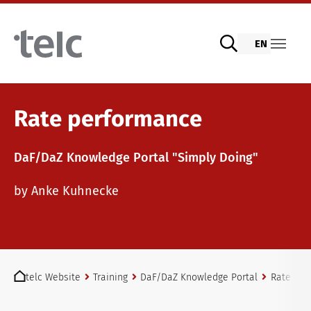
Skip to main content
EN
Language examinations
Rate performance
DaF/DaZ Knowledge Portal "Simply Doing"
Digital telc exams with DIGItelc 2.0
Teaching materials
by Anke Kuhnecke
Certificate examinations
German for integration
Training
You are here:
telc Remote Tests
General German
Training programme
telc Website
Training
DaF/DaZ Knowledge Portal
Rate per