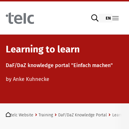
Skip to main content
EN
Language examinations
Learning to learn
DaF/DaZ knowledge portal "Einfach machen"
Digital telc exams with DIGItelc 2.0
Teaching materials
by Anke Kuhnecke
Certificate examinations
German for integration
Training
You are here:
telc Remote Tests
General German
Training programme
telc Website
Training
DaF/DaZ Knowledge Portal
Learning 