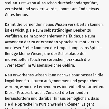
stellen. Erst wenn alles schön durcheinandergerührt,
vermischt und verziert wurde, kommt am Ende etwas
Gutes heraus.
Why telc certificates?
Campus
Damit die Lernenden neues Wissen verarbeiten können,
ist es wichtig, sie zum selbstständigen Denken zu
Verification of telc certificates
DaF/DaZ Knowledge Portal
verführen. Beim Sprachenlernen heißt das, sie zum
Anwenden der zu erlernenden Sprache zu motivieren.
An dieser Stelle kommen die Umpa Lumpas ins Spiel –
fleißige kleine Wesen, die der Schokolade den
Language examinations: support & FAQ
Support & FAQs – Training
individuellen Touch verabreichen, praktisch die
„Vernetzer“ im Wissensspeicher Gehirn.
We are telc
Neu erworbenes Wissen kann nachweisbar besser in die
kognitiven Strukturen aufgenommen und gespeichert
werden, wenn die Lernenden es individuell verarbeiten.
Dieser Prozess braucht Zeit, soll die Lernenden
The future speaks telc
Contact
herausfordern und darüber hinaus ermöglichen, dass
sie die Sprache im Kurs anwenden können. Es geht