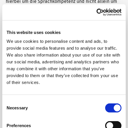
hierbei um die Sprachkompetenz und nicht allein um
telc in the media
das Sprachwissen.
Shop
Campus
Training
Community
Wie gelingt es nun, die Lernenden zu aktivieren? Am
besten mit einem goldenen Los, dass bei ein
telc News
This website uses cookies
Riesenfragezeichen erzeugt, also die Neugier weckt. Es
hängt maßgeblich von der Art des Unterrichts ab, ob für
We use cookies to personalise content and ads, to
die Aktivität der Lernenden auch Raum und Zeit
provide social media features and to analyse our traffic.
Career
vorhanden ist. Alle
offenen Unterrichtsformen
bieten
We also share information about your use of our site with
dafür Gelegenheit. Auch die Wahl der
Sozialform
lässt
our social media, advertising and analytics partners who
für die Aktivierung der Lernenden viel Spielraum.
may combine it with other information that you’ve
Meet telc
provided to them or that they’ve collected from your use
Ebenfalls im Handwerkskoffer der Kursleitenden und oft
of their services.
unbewusst eingesetzt ist die Aufforderung der
Lernenden durch Mimik und Gestik. Hierhin gehören
Job offers
auch direkte Fragen, in Form von offenen
Consent
Fragestellungen an die Lernenden, denn sie bieten die
Necessary
Selection
Möglichkeit, mit mehr als „Ja“ oder „Nein“ zu
Newsletter
antworten.
Preferences