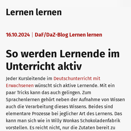
telc exams in Bad Homburg
Teaching materials for Business and Vocational German
Examining and rating - qualifications
Lernen lernen
Become a telc Examination Centre
Learning German with telc
In-house events
16.10.2024
DaF/DaZ-Blog Lernen lernen
So werden Lernende im
Find a telc examination centre
German for university
ZQ BSK
Unterricht aktiv
Jeder Kursleitende im
Deutschunterricht mit
Placement tests
FAQs teaching materials
Training and Examination Responsibilities
Erwachsenen
wünscht sich aktive Lernende. Mit ein
paar Tricks kann das auch gelingen. Zum
Sprachenlernen gehört neben der Aufnahme von Wissen
Information for telc examination centres
Free downloads
Professional development phases
auch die Verarbeitung dieses Wissens. Beides sind
elementare Prozesse bei jeglicher Art des Lernens. Das
kann man sich wie in Willy Wonkas Schokoladenfabrik
telc Zertifikate DIGITAL
Info package
telc training formats
vorstellen. Es reicht nicht, nur die Zutaten bereit zu