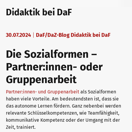
telc exams in Bad Homburg
Teaching materials for Business and Vocational German
Examining and rating - qualifications
Didaktik bei DaF
Become a telc Examination Centre
Learning German with telc
In-house events
30.07.2024
DaF/DaZ-Blog Didaktik bei DaF
Die Sozialformen –
Find a telc examination centre
German for university
ZQ BSK
Partner:innen- oder
Gruppenarbeit
Placement tests
FAQs teaching materials
Training and Examination Responsibilities
Partner:innen- und Gruppenarbeit
als Sozialformen
haben viele Vorteile. Am bedeutendsten ist, dass sie
Information for telc examination centres
Free downloads
Professional development phases
das autonome Lernen fördern. Ganz nebenbei werden
relevante Schlüsselkompetenzen, wie Teamfähigkeit,
kommunikative Kompetenz oder der Umgang mit der
telc Zertifikate DIGITAL
Info package
telc training formats
Zeit, trainiert.