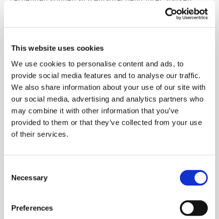
telc in the media
einbringen. Darüber hinaus können die Gruppen aber
Shop
Campus
Training
Community
auch themengleich oder themendifferenziert arbeiten.
Damit Partner:innen- oder Gruppenarbeit motivierend
telc News
This website uses cookies
ist und die Neugier der Lernenden weckt, braucht es
We use cookies to personalise content and ads, to
eine gut formulierte
Aufgabenstellung
. Die
provide social media features and to analyse our traffic.
Erwartungshaltungen und Zielsetzungen müssen
Career
We also share information about your use of our site with
transparent und nachvollziehbar sein.
our social media, advertising and analytics partners who
Außerdem sollten den Lernenden offene Lösungswege
may combine it with other information that you’ve
ermöglicht sein, so dass sie sich individuell und kreativ
provided to them or that they’ve collected from your use
Meet telc
einbringen können. Der Kursleitende ist in den
of their services.
Lösungsprozess nicht involviert. Seine Aufgabe ist es,
den Rahmen für die Partner:innen- und Gruppenarbeit
Job offers
zu schaffen und als Beobachtender oder, wenn nötig, als
Consent
Necessary
Beratender zur Verfügung zu stehen.
Selection
Die Gruppenarbeit selbst besteht immer aus drei
Newsletter
Preferences
Phasen: der Planung, der Erarbeitung und schließlich