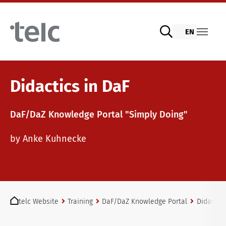
Skip to main content
EN
Language examinations
Didactics in DaF
DaF/DaZ Knowledge Portal "Simply Doing"
Digital telc exams with DIGItelc 2.0
Teaching materials
by Anke Kuhnecke
Certificate examinations
German for integration
Training
You are here:
telc Remote Tests
General German
Training programme
telc Website
Training
DaF/DaZ Knowledge Portal
Didactics