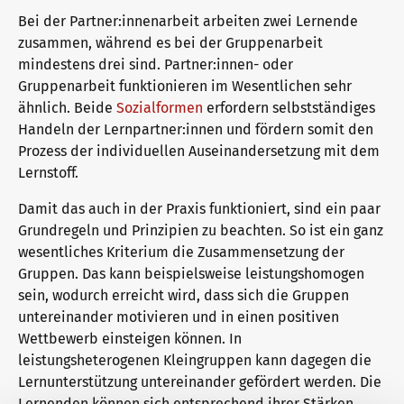
Bei der Partner:innenarbeit arbeiten zwei Lernende
zusammen, während es bei der Gruppenarbeit
Why telc certificates?
Campus
mindestens drei sind. Partner:innen- oder
Gruppenarbeit funktionieren im Wesentlichen sehr
ähnlich. Beide
Sozialformen
erfordern selbstständiges
Verification of telc certificates
DaF/DaZ Knowledge Portal
Handeln der Lernpartner:innen und fördern somit den
Prozess der individuellen Auseinandersetzung mit dem
Lernstoff.
Language examinations: support & FAQ
Support & FAQs – Training
Damit das auch in der Praxis funktioniert, sind ein paar
Grundregeln und Prinzipien zu beachten. So ist ein ganz
wesentliches Kriterium die Zusammensetzung der
Gruppen. Das kann beispielsweise leistungshomogen
We are telc
sein, wodurch erreicht wird, dass sich die Gruppen
untereinander motivieren und in einen positiven
Wettbewerb einsteigen können. In
The future speaks telc
Contact
leistungsheterogenen Kleingruppen kann dagegen die
Lernunterstützung untereinander gefördert werden. Die
Lernenden können sich entsprechend ihrer Stärken